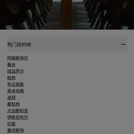
热门目的地
阿姆斯特丹
曼谷
班加罗尔
柏林
布达佩斯
哥本哈根
迪拜
都柏林
大加那利岛
伊斯坦布尔
伦敦
曼彻斯特