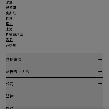
米兰
新德里
奥斯陆
巴黎
里加
上海
斯德哥尔摩
悉尼
苏黎世
快速链接
丽赏会
旅行专业人员
优惠在线价格保证
Blog
合作伙伴
公司
目的地
旅行社
新开和即将开业的酒店
丽笙酒店集团
法律
丽笙酒店集团APP
媒体
体育认证酒店
工作机会 RHG
隐私中心
帮助
家庭友好型酒店