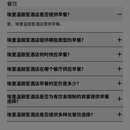
型为：交流电1型，交流电2型，常规（交流电）充电速度类型。
餐饮
埃里温丽笙酒店是否提供早餐？
是，埃里温丽笙酒店提供早餐。
埃里温丽笙酒店提供哪些类型的早餐？
埃里温丽笙酒店提供下列类型的早餐：点餐式、客房送餐服务。
埃里温丽笙酒店何时供应早餐？
在埃里温丽笙酒店，早餐供应时段为上午6:30-10:30（周一至周
埃里温丽笙酒店在哪个餐厅供应早餐？
五），上午7:00-11:00（周末和公共假日）。客房送餐服务早餐
供应时段为上午6:30-11:00。
埃里温丽笙酒店的早餐在Larder餐厅供应。
埃里温丽笙酒店早餐的定价是多少？
埃里温丽笙酒店的早餐价格为成人13000亚美尼亚德拉姆，12岁
埃里温丽笙酒店是否为有饮食限制的宾客提供早餐
以下儿童5500亚美尼亚德拉姆。
选择？
在埃里温丽笙酒店，我们为存在饮食限制的宾客提供以下早餐：
埃里温丽笙酒店是否提供多样化餐饮选择？
无麸质、无乳糖、纯素、有机和素食。
是，埃里温丽笙酒店提供丰富的餐饮选择。