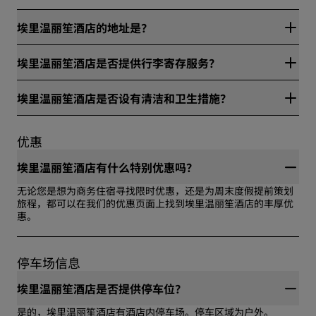
埃里温丽笙酒店的地址是？
埃里温丽笙酒店位于2/2, Azatutyan Avenue、埃里温、亚美尼
埃里温丽笙酒店是否提供行李寄存服务？
亚。
是的，埃里温丽笙酒店提供行李寄存服务。
埃里温丽笙酒店是否设有清洁和卫生措施？
所有丽笙旗下酒店均有清洁和卫生措施，确保宾客的健康与安
全。访问网站进一步了解详情：
优惠
https://www.radissonhotels.com/zh-cn/health-safety
埃里温丽笙酒店有什么特别优惠吗？
无论您是想为商务住宿寻找限时优惠，还是为周末度假提前策划
旅程，都可以在我们的优惠页面上找到埃里温丽笙酒店的丰厚优
惠。
停车场信息
埃里温丽笙酒店是否提供停车位？
是的，埃里温丽笙酒店有酒店内停车场。停车区域为户外。