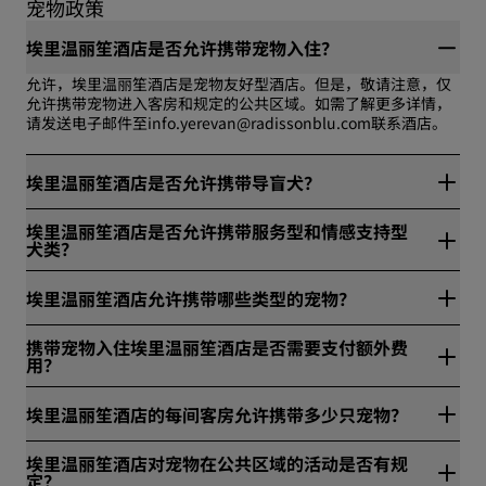
宠物政策
埃里温丽笙酒店是否允许携带宠物入住？
允许，埃里温丽笙酒店是宠物友好型酒店。但是，敬请注意，仅
允许携带宠物进入客房和规定的公共区域。如需了解更多详情，
请发送电子邮件至info.yerevan@radissonblu.com联系酒店。
埃里温丽笙酒店是否允许携带导盲犬？
是，埃里温丽笙酒店允许携带导盲犬，但需遵守限制条件。如需
埃里温丽笙酒店是否允许携带服务型和情感支持型
了解更多详情，请发送电子邮件至
犬类？
info.yerevan@radissonblu.com联系酒店。
是，埃里温丽笙酒店允许携带服务型和情感支持型犬类，但需遵
埃里温丽笙酒店允许携带哪些类型的宠物？
守限制条件。如需了解更多详情，请发送电子邮件至
info.yerevan@radissonblu.com联系酒店。
埃里温丽笙酒店允许携带宠物猫和宠物狗。仅允许携带体重在5以
携带宠物入住埃里温丽笙酒店是否需要支付额外费
下的宠物。
用？
是，携带宠物入住埃里温丽笙酒店需额外支付100美元押金的费
埃里温丽笙酒店的每间客房允许携带多少只宠物？
用。
埃里温丽笙酒店的每间客房仅允许携带一只宠物入住。
埃里温丽笙酒店对宠物在公共区域的活动是否有规
定？