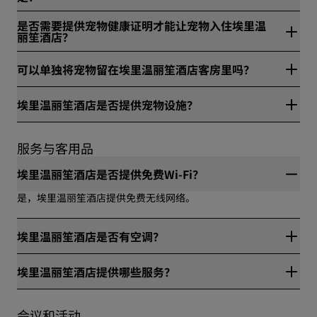
否，埃里温丽笙酒店对宠物在公共区域的活动无规定。
是否需要提供宠物健康证明才能让宠物入住埃里温
丽笙酒店？
否，不需要提供宠物健康证明便可让宠物入住埃里温丽笙酒店。
可以单独将宠物留在埃里温丽笙酒店客房里吗？
是，埃里温丽笙酒店允许将宠物单独留在客房内，但需装入笼中
埃里温丽笙酒店是否提供宠物设施？
或系上栓绳。
否，埃里温丽笙酒店不提供宠物设施。
服务与客用品
埃里温丽笙酒店是否提供免费Wi-Fi？
是，埃里温丽笙酒店提供免费无线网络。
埃里温丽笙酒店是否有空调？
是，埃里温丽笙酒店有空调。
埃里温丽笙酒店提供哪些服务？
埃里温丽笙酒店提供的服务包括：免费无线网络, 室内泳池, 洗衣
服务, 停车, 体育认证, 无障碍通行, 酒吧, 自助早餐, 行李寄存, 健身
会议和活动