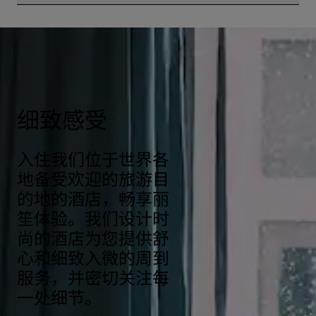
埃里温丽笙酒店的电话号码是+374 10 21 99 00。
细致感受
入住我们位于世界各
地备受欢迎的旅游目
的地的酒店，畅享丽
笙体验。我们设计时
尚的酒店为您提供舒
心和细致入微的周到
服务，并密切关注每
一处细节。