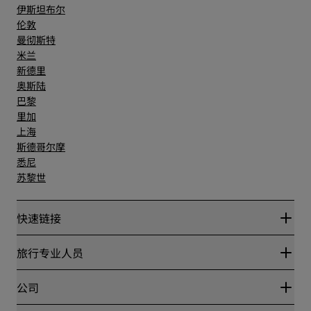
伊斯坦布尔
伦敦
曼彻斯特
米兰
新德里
奥斯陆
巴黎
里加
上海
斯德哥尔摩
悉尼
苏黎世
快速链接
丽赏会
旅行专业人员
优惠在线价格保证
Blog
合作伙伴
公司
目的地
旅行社
新开和即将开业的酒店