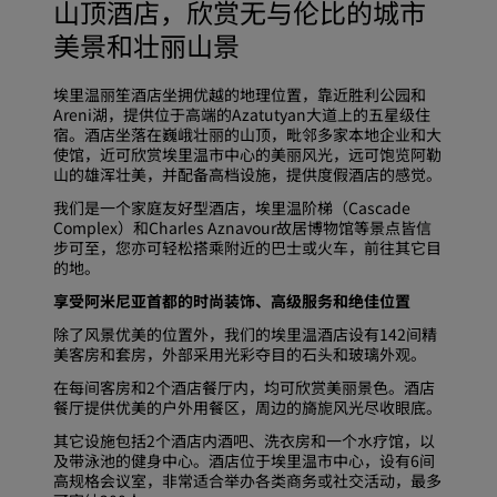
山顶酒店，欣赏无与伦比的城市
美景和壮丽山景
埃里温丽笙酒店坐拥优越的地理位置，靠近胜利公园和
Areni湖，提供位于高端的Azatutyan大道上的五星级住
宿。酒店坐落在巍峨壮丽的山顶，毗邻多家本地企业和大
使馆，近可欣赏埃里温市中心的美丽风光，远可饱览阿勒
山的雄浑壮美，并配备高档设施，提供度假酒店的感觉。
我们是一个家庭友好型酒店，埃里温阶梯（Cascade
Complex）和Charles Aznavour故居博物馆等景点皆信
步可至，您亦可轻松搭乘附近的巴士或火车，前往其它目
的地。
享受阿米尼亚首都的时尚装饰、高级服务和绝佳位置
除了风景优美的位置外，我们的埃里温酒店设有142间精
美客房和套房，外部采用光彩夺目的石头和玻璃外观。
在每间客房和2个酒店餐厅内，均可欣赏美丽景色。酒店
餐厅提供优美的户外用餐区，周边的旖旎风光尽收眼底。
其它设施包括2个酒店内酒吧、洗衣房和一个水疗馆，以
及带泳池的健身中心。酒店位于埃里温市中心，设有6间
高规格会议室，非常适合举办各类商务或社交活动，最多