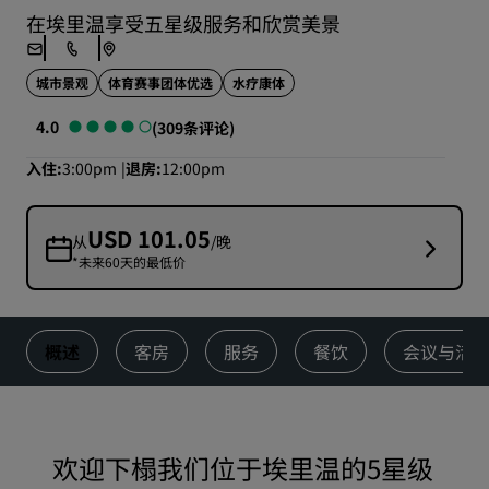
在埃里温享受五星级服务和欣赏美景
城市景观
体育赛事团体优选
水疗康体
4.0
(309条评论)
入住
3:00pm
退房
12:00pm
USD 101.05
从
/晚
*未来60天的最低价
概述
客房
服务
餐饮
会议与活
欢迎下榻我们位于埃里温的5星级