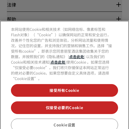
丽笙酒店集团
法律
丽笙酒店集团APP
媒体
体育认证酒店
工作机会 RHG
隐私中心
帮助
家庭友好型酒店
工作机会 PPHE
法律声明
健康与安全
工作机会 EHL
本网站使用Cookie和相关技术（如网络信标、像素标签和
丽赏会条款和条件
消费者警示
Flash对象）（“Cookie”）以确保网站的正常和安全运行，
The Club by RHG
社交媒体
网站使用协议
联系方式
改善并个性化您的广告和浏览体验，分析网站流量和使用情
发展机会
数字无障碍
常见问题
况，记住您的设置，并支持我们的营销和销售工作。选择“接
责任经营
丽笙酒店集团品牌
现代奴隶制声明
网站地图
受所有cookie”，即表示您同意丽笙酒店集团收集关于您的
采购
数据，并按照我们的《隐私通知》 [
点击此处
] 以及我们的
Cookie和相关技术通知[
点击此处
]使用Cookie 。如果您选择
“仅接受必要cookie”，我们将只存储保证本网站正常运行
的绝对必要的Cookie。如果您想要自定义具体选项，请选择
“Cookie设置”。
接受所有Cookie
不再错失我们最受欢迎的酒店优惠
仅接受必要的Cookie
© 2026 丽笙酒店集团.
保留所有权利。RHG丽笙酒店集团、丽筠、丽芮、丽
笙、丽笙精选、丽祺、丽亭、丽柏、丽怡、Prize by Radisson、丽赏会和丽
Cookie设置
预订
笙会议是丽笙酒店集团的商标。