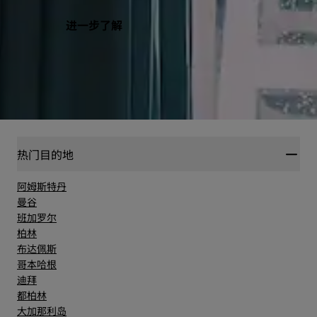
进一步了解
热门目的地
阿姆斯特丹
曼谷
班加罗尔
柏林
布达佩斯
哥本哈根
迪拜
都柏林
大加那利岛