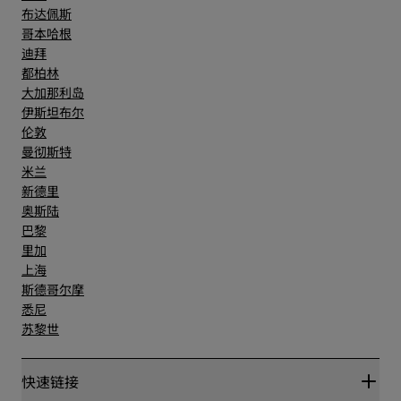
布达佩斯
哥本哈根
迪拜
都柏林
大加那利岛
伊斯坦布尔
伦敦
曼彻斯特
米兰
新德里
奥斯陆
巴黎
里加
上海
斯德哥尔摩
悉尼
苏黎世
快速链接