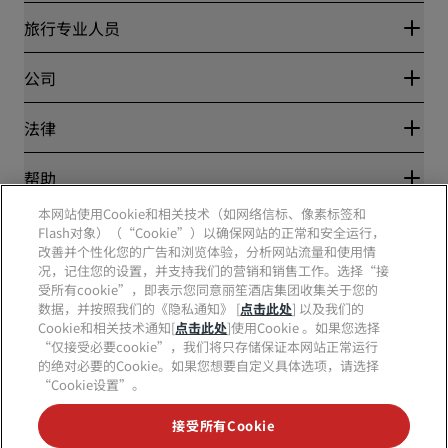
丽赏会
旅行专业人员
优惠在线价格保证
Blog
合作伙伴
公司
目的地
旅行社
新开和即将开业的酒店
丽笙酒店集团
法律
丽笙酒店集团APP
媒体
体育认证酒店
工作机会 RHG
隐私中心
帮助
家庭友好型酒店
工作机会 PPHE
法律声明
健康与安全
工作机会 EHL
本网站使用Cookie和相关技术（如网络信标、像素标签和
丽赏会条款和条件
消费者警示
The Club by RHG
Flash对象）（“Cookie”）以确保网站的正常和安全运行，
社交媒体
网站使用协议
联系方式
改善并个性化您的广告和浏览体验，分析网站流量和使用情
发展机会
数字无障碍
常见问题
况，记住您的设置，并支持我们的营销和销售工作。选择“接
责任经营
丽笙酒店集团品牌
现代奴隶制声明
网站地图
受所有cookie”，即表示您同意丽笙酒店集团收集关于您的
采购
数据，并按照我们的《隐私通知》 [
点击此处
] 以及我们的
Cookie和相关技术通知[
点击此处
]使用Cookie 。如果您选择
“仅接受必要cookie”，我们将只存储保证本网站正常运行
的绝对必要的Cookie。如果您想要自定义具体选项，请选择
“Cookie设置”。
接受所有Cookie