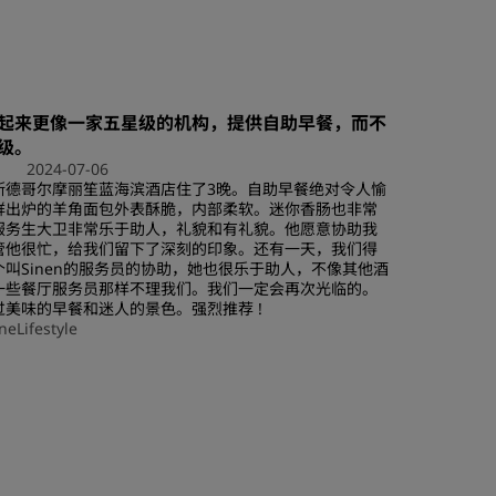
加入
起来更像一家五星级的机构，提供自助早餐，而不
级。
2024-07-06
斯德哥尔摩丽笙蓝海滨酒店住了3晚。自助早餐绝对令人愉
鲜出炉的羊角面包外表酥脆，内部柔软。迷你香肠也非常
服务生大卫非常乐于助人，礼貌和有礼貌。他愿意协助我
管他很忙，给我们留下了深刻的印象。还有一天，我们得
个叫Sinen的服务员的协助，她也很乐于助人，不像其他酒
一些餐厅服务员那样不理我们。我们一定会再次光临的。
过美味的早餐和迷人的景色。强烈推荐 !
neLifestyle