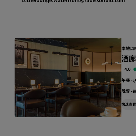
thelounge.waterfront@radissonblu.com
本地风味
酒廊
4.0
午餐
-
从
晚餐
-
每
快速查看