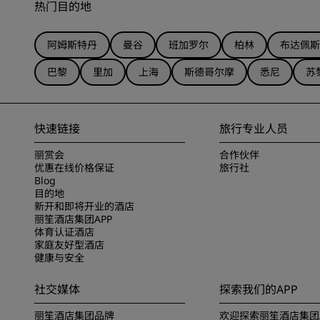
热门目的地
阿姆斯特丹
曼谷
班加罗尔
柏林
布达佩斯
巴黎
里加
上海
斯德哥尔摩
悉尼
苏
快速链接
旅行专业人员
丽赏会
合作伙伴
优惠在线价格保证
旅行社
Blog
目的地
新开和即将开业的酒店
丽笙酒店集团APP
体育认证酒店
家庭友好型酒店
健康与安全
社交媒体
探索我们的APP
丽笙酒店集团品牌
欢迎探索丽笙酒店集团A