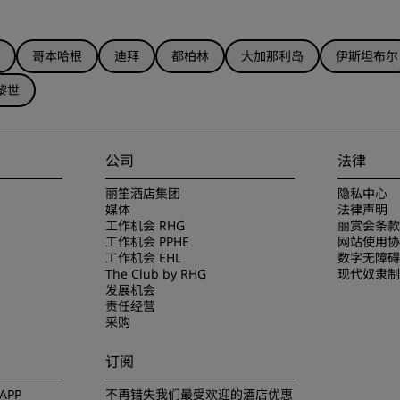
哥本哈根
迪拜
都柏林
大加那利岛
伊斯坦布尔
黎世
公司
法律
丽笙酒店集团
隐私中心
媒体
法律声明
工作机会 RHG
丽赏会条款
工作机会 PPHE
网站使用协
工作机会 EHL
数字无障碍
The Club by RHG
现代奴隶制
发展机会
责任经营
采购
订阅
PP
不再错失我们最受欢迎的酒店优惠