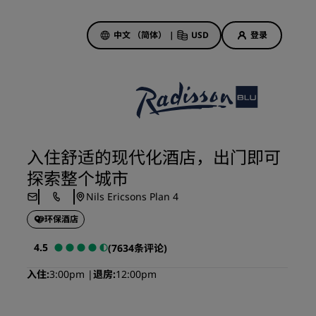
中文 （简体）
|
USD
登录
酒店优惠
探索我们的优惠
入住舒适的现代化酒店，出门即可
美好的初遇，丰厚的奖励
探索整个城市
当日特惠
Nils Ericsons Plan 4
提前预订
环保酒店
查看套餐
4.5
(7634条评论)
旅行灵感
入住
3:00pm
退房
12:00pm
家庭友好型酒店
Rad Pets