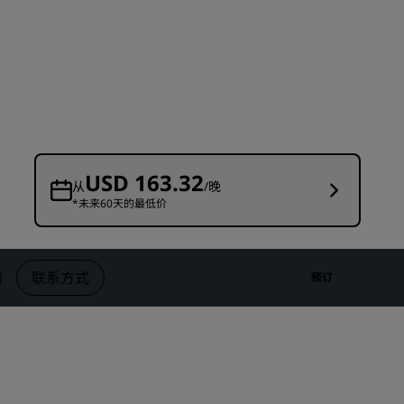
婚礼场地
环保酒店
体育团队住宿
商务旅客
市中心酒店
访问我们的博客
USD 163.32
从
/晚
*未来60天的最低价
丽赏会
了解丽赏会
礼遇
联系方式
预订
如何使用积分
如何赚取积分
预订人员和策划人员