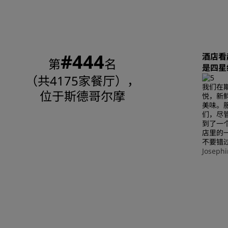
#444
酒店看
第
名
是四星
（共4175家餐厅），
我们在
位于斯德哥尔摩
悦，新
美味。
们，尽
到了一
店里的
不要错
Josephi