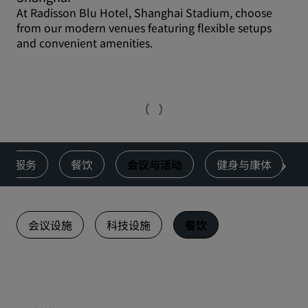
At Radisson Blu Hotel, Shanghai Stadium, choose
from our modern venues featuring flexible setups
and convenient amenities.
服务
餐饮
会议与活动
健身与康体
会议设施
科技设施
餐饮