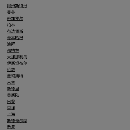
阿姆斯特丹
曼谷
班加罗尔
柏林
布达佩斯
哥本哈根
迪拜
都柏林
大加那利岛
伊斯坦布尔
伦敦
曼彻斯特
米兰
新德里
奥斯陆
巴黎
里加
上海
斯德哥尔摩
悉尼