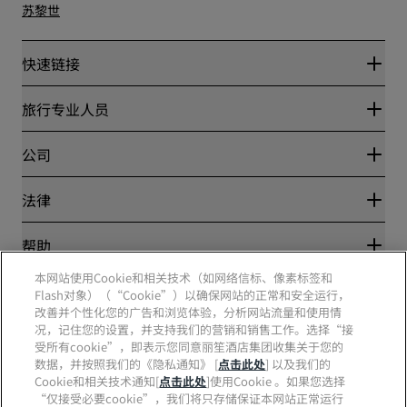
苏黎世
快速链接
丽赏会
旅行专业人员
优惠在线价格保证
Blog
合作伙伴
公司
目的地
旅行社
新开和即将开业的酒店
丽笙酒店集团
法律
丽笙酒店集团APP
媒体
体育认证酒店
工作机会 RHG
隐私中心
帮助
家庭友好型酒店
工作机会 PPHE
法律声明
健康与安全
工作机会 EHL
本网站使用Cookie和相关技术（如网络信标、像素标签和
丽赏会条款和条件
消费者警示
The Club by RHG
Flash对象）（“Cookie”）以确保网站的正常和安全运行，
社交媒体
网站使用协议
联系方式
改善并个性化您的广告和浏览体验，分析网站流量和使用情
发展机会
数字无障碍
常见问题
况，记住您的设置，并支持我们的营销和销售工作。选择“接
责任经营
丽笙酒店集团品牌
现代奴隶制声明
网站地图
受所有cookie”，即表示您同意丽笙酒店集团收集关于您的
采购
数据，并按照我们的《隐私通知》 [
点击此处
] 以及我们的
Cookie和相关技术通知[
点击此处
]使用Cookie 。如果您选择
“仅接受必要cookie”，我们将只存储保证本网站正常运行