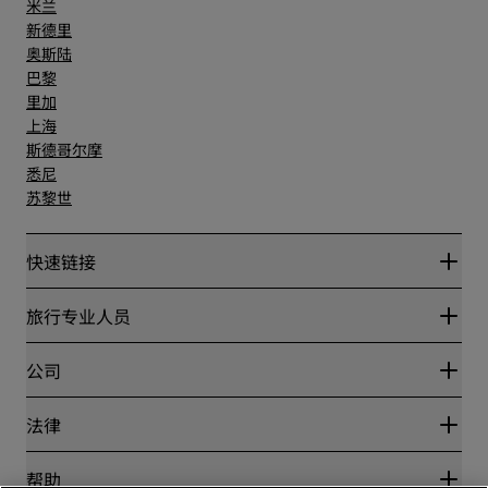
米兰
新德里
奥斯陆
巴黎
里加
上海
斯德哥尔摩
悉尼
苏黎世
快速链接
丽赏会
旅行专业人员
优惠在线价格保证
Blog
合作伙伴
公司
目的地
旅行社
新开和即将开业的酒店
丽笙酒店集团
法律
丽笙酒店集团APP
媒体
体育认证酒店
工作机会 RHG
隐私中心
帮助
家庭友好型酒店