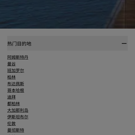
热门目的地
阿姆斯特丹
曼谷
班加罗尔
柏林
布达佩斯
哥本哈根
迪拜
都柏林
大加那利岛
伊斯坦布尔
伦敦
曼彻斯特