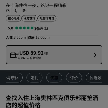
在上海住宿一夜，铭记一程精彩
核心地段
水疗康体
毗邻体育馆
5.0
(9条评论)
入住
3:00pm
退房
12:00pm
USD 89.92
从
/晚
*未来60天的最低价
健身与康体
婚礼
优惠
评价
附近景点
查找入住上海奥林匹克俱乐部丽笙酒
店的超值价格