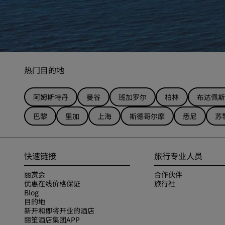
热门目的地
阿姆斯特丹
曼谷
班加罗尔
柏林
布达佩斯
巴黎
里加
上海
斯德哥尔摩
悉尼
苏
快速链接
旅行专业人员
丽赏会
合作伙伴
优惠在线价格保证
旅行社
Blog
目的地
新开和即将开业的酒店
丽笙酒店集团APP