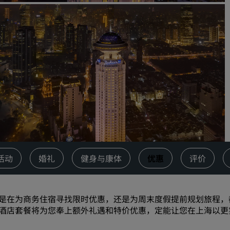
请求报价
活动目的地
行业方案
搜索航班
搜索航班
餐饮
搜索餐厅
活动
婚礼
健身与康体
优惠
评价
数字服务
丽笙酒店集团应用程序
是在为
商务住宿
寻找限时优惠，还是为周末度假提前规划旅程，
酒店套餐将为您奉上额外礼遇和特价优惠，定能让您在上海以更