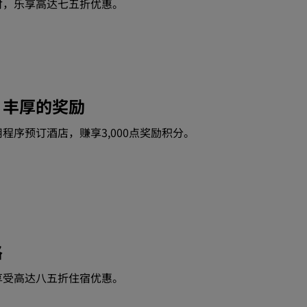
付，乐享高达七五折优惠。
，丰厚的奖励
程序预订酒店，赚享3,000点奖励积分。
格
享受高达八五折住宿优惠。