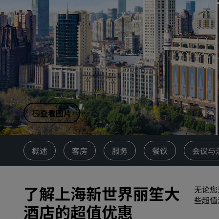
中国附属品牌
查看图片
概述
客房
服务
餐饮
会议与
了解上海新世界丽笙大
无论您
些超值
酒店的超值优惠