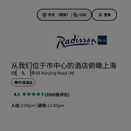
中文 （简体）
|
USD
登录
酒店优惠
探索我们的优惠
从我们位于市中心的酒店俯瞰上海
美好的初遇，丰厚的奖励
88 Nanjing Road (W)
当日特惠
环保酒店
提前预订
查看套餐
4.5
(3500条评论)
入住
3:00pm
退房
12:00pm
旅行灵感
家庭友好型酒店
Rad Pets