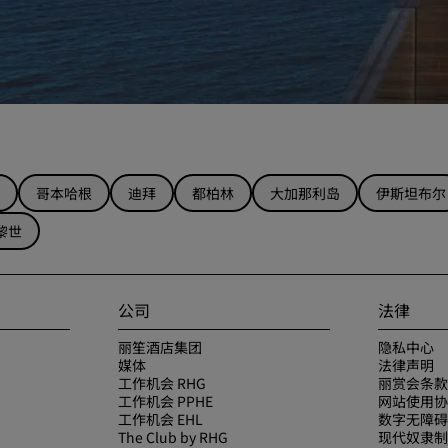
哥本哈根
迪拜
都柏林
大加那利岛
伊斯坦布尔
黎世
公司
法律
丽笙酒店集团
隐私中心
媒体
法律声明
工作机会 RHG
丽赏会条款
工作机会 PPHE
网站使用协
工作机会 EHL
数字无障碍
The Club by RHG
现代奴隶制