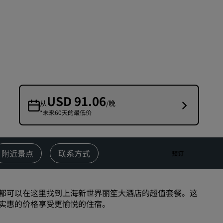
婚礼场地
环保酒店
体育团队住宿
商务旅客
市中心酒店
访问我们的博客
USD 91.06
从
/晚
*未来60天的最低价
丽赏会
了解丽赏会
礼遇
附近景点
联系方式
预订
如何使用积分
如何赚取积分
都可以在这里找到上海新世界丽笙大酒店的超值套餐。这
预订人员和策划人员
实惠的价格享受更愉悦的住宿。