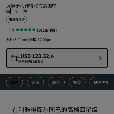
沉醉于利雅得时尚氛围中
环保酒店
5.0
(1011条评论)
入住
3:00pm
退房
12:00pm
USD 123.32
从
/晚
*未来60天的最低价
概述
客房
服务
餐饮
联系方式
在利雅得库尔图巴的高档四星级