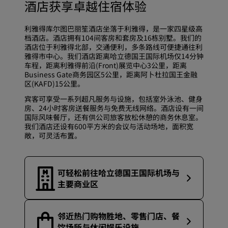
酒店获享卓越住宿体验
利雅得库尔图巴丽笙酒店坐落于利雅得，是一家四星级高
档酒店。酒店拥有104间客房和套房及16栋别墅。我们的
酒店位于利雅得北部，交通便利，多条路线可便捷通往利
雅得市中心。我们酒店距离哈立德国王国际机场仅14分钟
车程，距离利雅得前沿(Front)展览中心3公里，距离
Business Gate商务园区5公里，距离阿卜杜拉国王金融
区(KAFD)15公里。
宾客可享受一系列超凡服务与设施，包括室外泳池、健身
房、24小时客房送餐服务与免费无线网络。酒店设有一间
国际风味餐厅，还有供公司旅客放松休憩的商务休息室。
我们酒店还设有600平方米的
会议与活动
场地，面积宽
敞，可灵活布置。
可轻松前往哈立德国王国际机场与
主要商业区
邻近热门购物胜地、零售门店、餐
饮场所与休闲娱乐设施