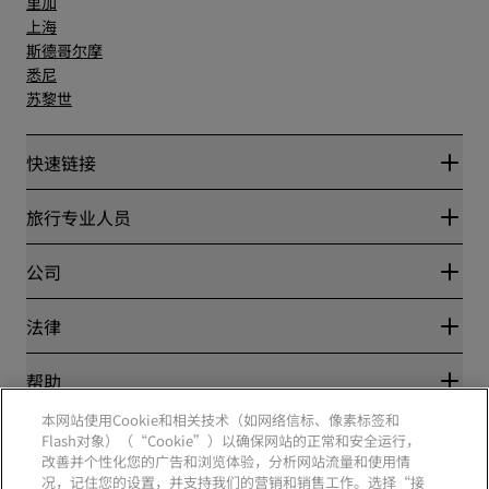
里加
上海
斯德哥尔摩
悉尼
苏黎世
快速链接
丽赏会
旅行专业人员
优惠在线价格保证
Blog
合作伙伴
公司
目的地
旅行社
新开和即将开业的酒店
丽笙酒店集团
法律
丽笙酒店集团APP
媒体
体育认证酒店
工作机会 RHG
隐私中心
帮助
家庭友好型酒店
工作机会 PPHE
法律声明
健康与安全
工作机会 EHL
本网站使用Cookie和相关技术（如网络信标、像素标签和
丽赏会条款和条件
消费者警示
Flash对象）（“Cookie”）以确保网站的正常和安全运行，
The Club by RHG
社交媒体
网站使用协议
联系方式
改善并个性化您的广告和浏览体验，分析网站流量和使用情
发展机会
数字无障碍
常见问题
况，记住您的设置，并支持我们的营销和销售工作。选择“接