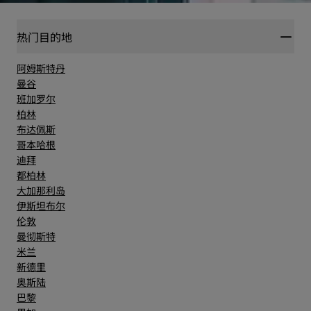
热门目的地
阿姆斯特丹
曼谷
班加罗尔
柏林
布达佩斯
哥本哈根
迪拜
都柏林
大加那利岛
伊斯坦布尔
伦敦
曼彻斯特
米兰
新德里
奥斯陆
巴黎