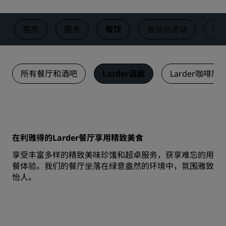
客房
服务
餐饮
会议与活动
健
所有餐厅和酒吧
Larder酒廊
Larder咖啡厅
在利雅得的Larder餐厅享用精致美食
享受丰富多样的精致美味珍馐和超卓服务，获享难忘的用
餐体验。我们的餐厅坐落在绿意盎然的环境中，氛围雅致
怡人。