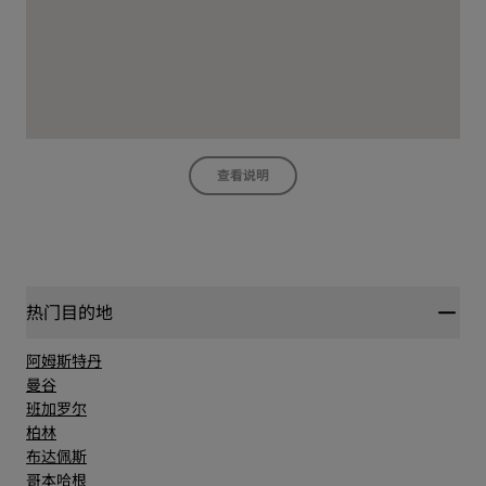
查看说明
热门目的地
阿姆斯特丹
曼谷
班加罗尔
柏林
布达佩斯
哥本哈根