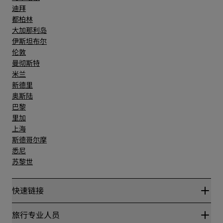
迪拜
都柏林
大加那利岛
伊斯坦布尔
伦敦
曼彻斯特
米兰
新德里
奥斯陆
巴黎
里加
上海
斯德哥尔摩
悉尼
苏黎世
快速链接
丽赏会
旅行专业人员