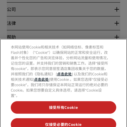
优惠在线价格保证
Blog
合作伙伴
公司
目的地
旅行社
新开和即将开业的酒店
丽笙酒店集团
法律
丽笙酒店集团APP
媒体
体育认证酒店
工作机会 RHG
隐私中心
帮助
家庭友好型酒店
工作机会 PPHE
法律声明
健康与安全
工作机会 EHL
本网站使用Cookie和相关技术（如网络信标、像素标签和
丽赏会条款和条件
消费者警示
Flash对象）（“Cookie”）以确保网站的正常和安全运行，改
The Club by RHG
社交媒体
网站使用协议
联系方式
善并个性化您的广告和浏览体验，分析网站流量和使用情况，
发展机会
数字无障碍
常见问题
记住您的设置，并支持我们的营销和销售工作。选择“接受所
丽笙酒店集团品牌
责任经营
现代奴隶制声明
网站地图
有cookie”，即表示您同意丽笙酒店集团收集关于您的数据，
采购
并按照我们的《隐私通知》 [
点击此处
] 以及我们的Cookie和
相关技术通知[
点击此处
]使用Cookie 。如果您选择“仅接受必
要cookie”，我们将只存储保证本网站正常运行的绝对必要的
Cookie。如果您想要自定义具体选项，请选择“Cookie设
置”。
接受所有Cookie
不再错失我们最受欢迎的酒店优惠
仅接受必要的Cookie