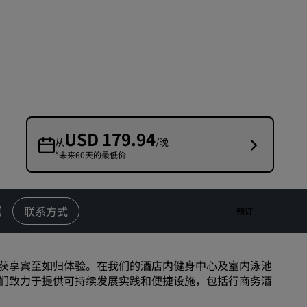
婚礼场地
环保酒店
体育团队住宿
商务旅客
市中心酒店
访问我们的博客
USD 179.94
从
/晚
*未来60天的最低价
丽赏会
了解丽赏会
礼遇
联系方式
预订
如何使用积分
如何赚取积分
获享宾至如归体验。在我们的酒店内健身中心及室内泳池
预订人员和策划人员
们致力于提供可持续发展实践和便捷设施，包括行商务酒