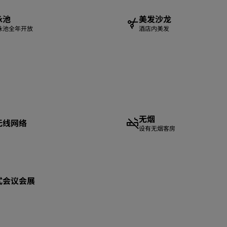
泳池
美发沙龙
泳池全年开放
酒店内美发
无烟
无线网络
设有无烟客房
式会议会展