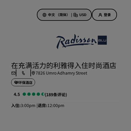
中文 （简体）
|
USD
登录
酒店优惠
探索我们的优惠
在充满活力的利雅得入住时尚酒店
美好的初遇，丰厚的奖励
7826 Umro Adhamry Street
当日特惠
环保酒店
提前预订
查看套餐
4.5
(189条评论)
入住
3:00pm
退房
12:00pm
旅行灵感
家庭友好型酒店
Rad Pets