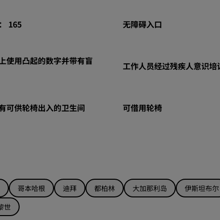
 165
无障碍入口
上使用凸起的数字并带有盲
工作人员经过残疾人意识培
有可供轮椅出入的卫生间
可借用轮椅
哥本哈根
迪拜
都柏林
大加那利岛
伊斯坦布尔
黎世