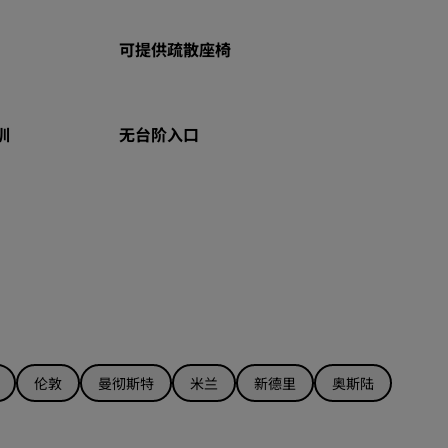
可提供疏散座椅
训
无台阶入口
伦敦
曼彻斯特
米兰
新德里
奥斯陆