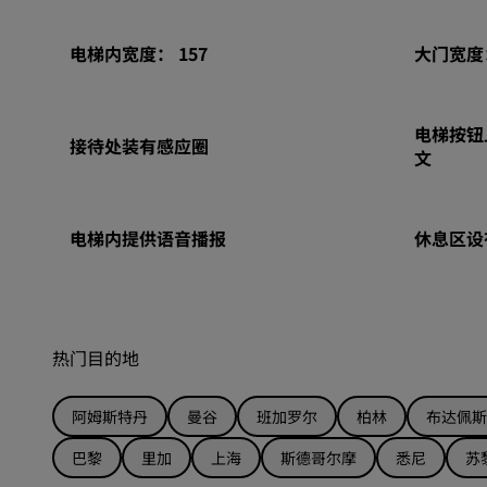
电梯内宽度： 157
大门宽度：
电梯按钮
接待处装有感应圈
文
电梯内提供语音播报
休息区设
热门目的地
阿姆斯特丹
曼谷
班加罗尔
柏林
布达佩斯
巴黎
里加
上海
斯德哥尔摩
悉尼
苏