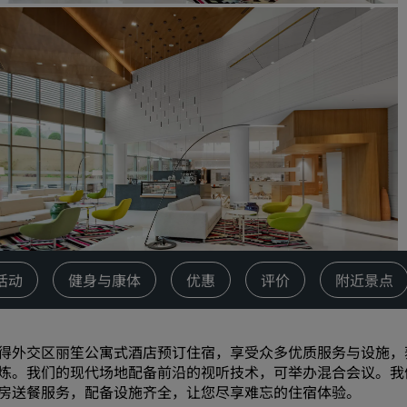
请求报价
活动目的地
行业方案
搜索航班
搜索航班
餐饮
搜索餐厅
活动
健身与康体
优惠
评价
附近景点
数字服务
丽笙酒店集团应用程序
得外交区丽笙公寓式酒店预订住宿，享受众多优质服务与设施，
炼。我们的现代场地配备前沿的视听技术，可举办混合会议。我
房送餐服务，配备设施齐全，让您尽享难忘的住宿体验。