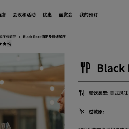
酒店
会议和活动
优惠
丽赏会
我的预订
餐厅与酒吧
Black Rock酒吧及烧烤餐厅
查找酒店
目的地
Blac
度假酒店
服务式公寓
机场酒店
新开业和即将开业的酒店
餐饮类型:
美式风味 
会议和活动
过敏原:
探索丽笙会议
预订会议空间