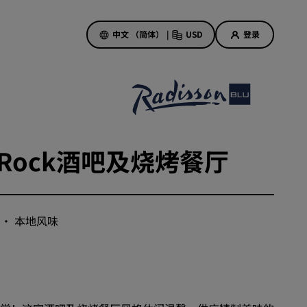
中文 （简体）
|
USD
登录
酒店优惠
探索我们的优惠
k Rock酒吧及烧烤餐厅
美好的初遇，丰厚的奖励
当日特惠
提前预订
查看套餐
· 本地风味
旅行灵感
家庭友好型酒店
Rad Pets