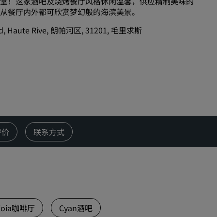
堂！这家酒吧及烧烤餐厅风格休闲温馨，供应精制美味的
从餐厅内外都可欣赏梦幻般的海滨美景。
婚礼场地
环保酒店
, Haute Rive, 朗帕河区, 31201, 毛里求斯
体育团队住宿
商务旅客
市中心酒店
访问我们的博客
丽赏会
评价
联系方式
了解丽赏会
礼遇
如何使用积分
如何赚取积分
预订人员和策划人员
ioia咖啡厅
Cyan酒吧