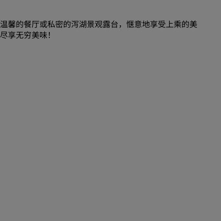
温馨的餐厅或私密的泻湖景观露台，惬意地享受上乘的美
尽享无穷美味！