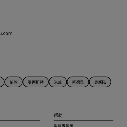
lu.com
伦敦
曼彻斯特
米兰
新德里
奥斯陆
帮助
消费者警示