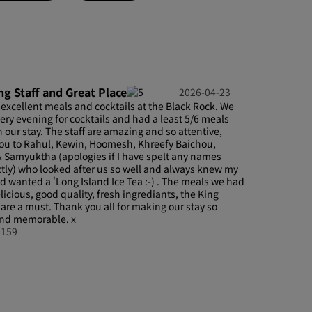
加入
g Staff and Great Place
2026-04-23
excellent meals and cocktails at the Black Rock. We
ery evening for cocktails and had a least 5/6 meals
 our stay. The staff are amazing and so attentive,
ou to Rahul, Kewin, Hoomesh, Khreefy Baichou,
 Samyuktha (apologies if I have spelt any names
ctly) who looked after us so well and always knew my
 wanted a 'Long Island Ice Tea :-) . The meals we had
licious, good quality, fresh ingrediants, the King
are a must. Thank you all for making our stay so
and memorable. x
0159