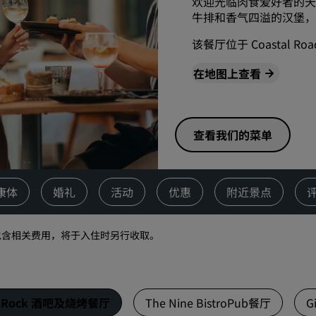
欢迎光临肉食爱好者的天
牛排和香气四溢的汉堡，
请求报价
活动目的地
该餐厅位于 Coastal Road
行业方案
在地图上查看
搜索航班
搜索航班
查看我们的菜单
餐饮
康体
婚礼
活动
优惠
附近景点
搜索餐厅
包含相关费用，将于入住时另行收取。
数字服务
丽笙酒店集团应用程序
k Rock 酒吧及烧烤餐厅
The Nine BistroPub餐厅
G