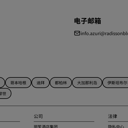
电子邮箱
info.azuri@radissonb
哥本哈根
迪拜
都柏林
大加那利岛
伊斯坦布尔
黎世
公司
法律
丽笙酒店集团
隐私中心