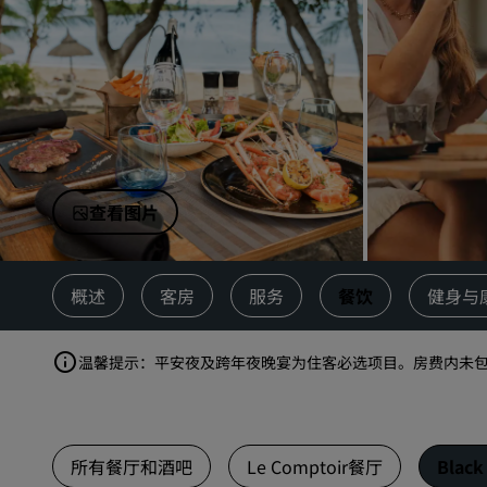
中国附属品牌
查看图片
概述
客房
服务
餐饮
健身与
温馨提示：平安夜及跨年夜晚宴为住客必选项目。房费内未
所有餐厅和酒吧
Le Comptoir餐厅
Blac