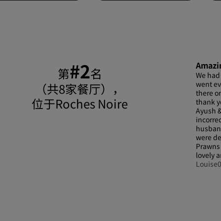
#2
Amazin
第
名
We had 
went ev
（共8家餐厅），
there on
位于Roches Noire
thank y
Ayush &
incorre
husband
were de
Prawns 
lovely 
Louise