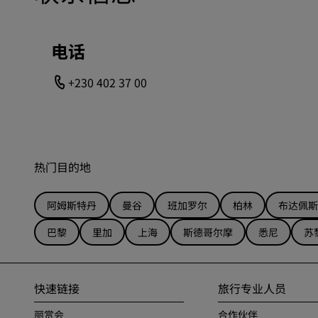
电话
+230 402 37 00
热门目的地
阿姆斯特丹
曼谷
班加罗尔
柏林
布达佩斯
巴黎
里加
上海
斯德哥尔摩
悉尼
苏
快速链接
旅行专业人员
丽赏会
合作伙伴