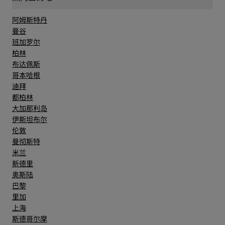
阿姆斯特丹
曼谷
班加罗尔
柏林
布达佩斯
哥本哈根
迪拜
都柏林
大加那利岛
伊斯坦布尔
伦敦
曼彻斯特
米兰
新德里
奥斯陆
巴黎
里加
上海
斯德哥尔摩