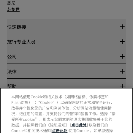
悉尼
苏黎世
快速链接
丽赏会
旅行专业人员
优惠在线价格保证
Blog
合作伙伴
公司
目的地
旅行社
新开和即将开业的酒店
丽笙酒店集团
法律
丽笙酒店集团APP
媒体
体育认证酒店
工作机会 RHG
隐私中心
帮助
家庭友好型酒店
工作机会 PPHE
法律声明
健康与安全
工作机会 EHL
本网站使用Cookie和相关技术（如网络信标、像素标签和
丽赏会条款和条件
消费者警示
Flash对象）（“Cookie”）以确保网站的正常和安全运行，
The Club by RHG
社交媒体
网站使用协议
联系方式
改善并个性化您的广告和浏览体验，分析网站流量和使用情
发展机会
数字无障碍
常见问题
况，记住您的设置，并支持我们的营销和销售工作。选择“接
责任经营
丽笙酒店集团品牌
现代奴隶制声明
网站地图
受所有cookie”，即表示您同意丽笙酒店集团收集关于您的
采购
数据，并按照我们的《隐私通知》 [
点击此处
] 以及我们的
Cookie和相关技术通知[
点击此处
]使用Cookie 。如果您选择