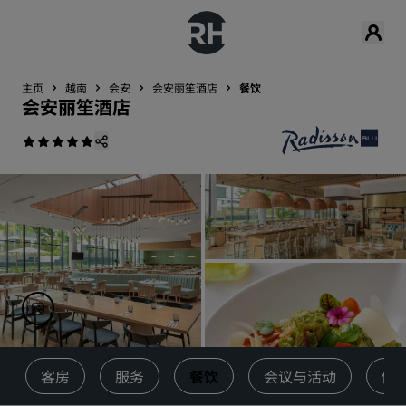
主页
越南
会安
会安丽笙酒店
餐饮
会安丽笙酒店
客房
服务
餐饮
会议与活动
健