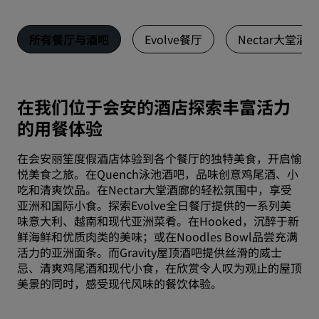
所有餐厅与酒吧
Evolve餐厅
Nectar大堂酒廊
在我们位于会安的酒店探索丰富活力
的用餐体验
在会安丽笙度假酒店体验到各个餐厅的独特美食，开启愉
悦美食之旅。在Quench泳池酒吧，品味创意鸡尾酒、小
吃和清爽饮品。在Nectar大堂酒廊的轻松氛围中，享受
亚洲和国际小食。探索Evolve全日餐厅提供的一系列美
味意大利、越南和现代亚洲菜肴。在Hooked，沉醉于新
鲜海鲜和优质肉类的美味；或在Noodles Bowl品尝充满
活力的亚洲面条。而Gravity屋顶酒吧提供丝滑的威士
忌、清爽鸡尾酒和现代小食，在欣赏令人叹为观止的屋顶
美景的同时，感受现代风味的餐饮体验。