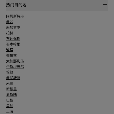
热门目的地
阿姆斯特丹
曼谷
班加罗尔
柏林
布达佩斯
哥本哈根
迪拜
都柏林
大加那利岛
伊斯坦布尔
伦敦
曼彻斯特
米兰
新德里
奥斯陆
巴黎
里加
上海