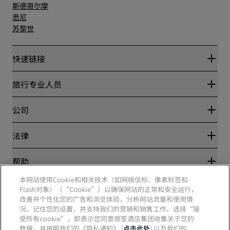
斯德哥尔摩
悉尼
苏黎世
快速链接
丽赏会
旅行专业人员
优惠在线价格保证
Blog
合作伙伴
公司
目的地
旅行社
新开和即将开业的酒店
丽笙酒店集团
法律
丽笙酒店集团APP
媒体
体育认证酒店
工作机会 RHG
隐私中心
帮助
家庭友好型酒店
工作机会 PPHE
法律声明
健康与安全
工作机会 EHL
本网站使用Cookie和相关技术（如网络信标、像素标签和
丽赏会条款和条件
消费者警示
The Club by RHG
Flash对象）（“Cookie”）以确保网站的正常和安全运行，
社交媒体
网站使用协议
联系方式
改善并个性化您的广告和浏览体验，分析网站流量和使用情
发展机会
数字无障碍
常见问题
况，记住您的设置，并支持我们的营销和销售工作。选择“接
责任经营
丽笙酒店集团品牌
现代奴隶制声明
网站地图
受所有cookie”，即表示您同意丽笙酒店集团收集关于您的
采购
数据，并按照我们的《隐私通知》 [
点击此处
] 以及我们的