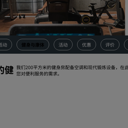
请求报价
活动目的地
行业方案
搜索航班
活动
健身与康体
活动
优惠
评价
搜索航班
的健
我们200平方米的健身房配备空调和现代锻炼设备，在
餐饮
您对便利服务的需求。
搜索餐厅
数字服务
丽笙酒店集团应用程序