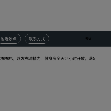
婚礼场地
环保酒店
体育团队住宿
商务旅客
市中心酒店
附近景点
联系方式
预订
访问我们的博客
丽赏会
此充充电，焕发充沛精力。健身房全天24小时开放，满足
了解丽赏会
礼遇
如何使用积分
如何赚取积分
预订人员和策划人员