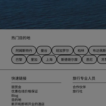
热门目的地
阿姆斯特丹
曼谷
班加罗尔
柏林
布达佩斯
巴黎
里加
上海
斯德哥尔摩
悉尼
苏
快速链接
旅行专业人员
丽赏会
合作伙伴
优惠在线价格保证
旅行社
Blog
目的地
新开和即将开业的酒店