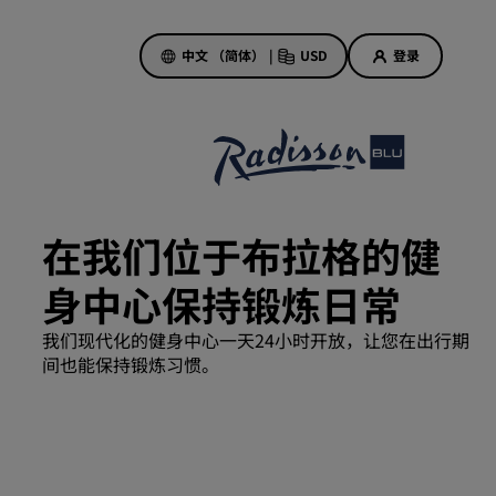
中文 （简体）
|
USD
登录
酒店优惠
探索我们的优惠
在我们位于布拉格的健
美好的初遇，丰厚的奖励
身中心保持锻炼日常
当日特惠
提前预订
我们现代化的健身中心一天24小时开放，让您在出行期
查看套餐
间也能保持锻炼习惯。
旅行灵感
家庭友好型酒店
Rad Pets