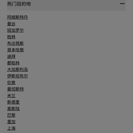
热门目的地
阿姆斯特丹
曼谷
班加罗尔
柏林
布达佩斯
哥本哈根
迪拜
都柏林
大加那利岛
伊斯坦布尔
伦敦
曼彻斯特
米兰
新德里
奥斯陆
巴黎
里加
上海