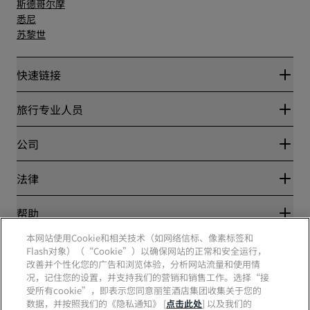
斯德哥尔摩
悉尼
苏黎世
快速链接
丽赏会
旅行专业人员
优惠在线价格保证
Blog
合作伙伴
公司
目的地
旅行社
新开和即将开业的酒店
丽笙酒店集团
法律
丽笙酒店集团APP
媒体
体育认证酒店
工作机会 RHG
隐私中心
帮助
家庭友好型酒店
工作机会 PPHE
法律声明
健康与安全
工作机会 EHL
本网站使用Cookie和相关技术（如网络信标、像素标签和
丽赏会条款和条件
消费者警示
The Club by RHG
Flash对象）（“Cookie”）以确保网站的正常和安全运行，
社交媒体
网站使用协议
联系方式
改善并个性化您的广告和浏览体验，分析网站流量和使用情
发展机会
数字无障碍
常见问题
况，记住您的设置，并支持我们的营销和销售工作。选择“接
责任经营
丽笙酒店集团品牌
现代奴隶制声明
网站地图
受所有cookie”，即表示您同意丽笙酒店集团收集关于您的
采购
数据，并按照我们的《隐私通知》 [
点击此处
] 以及我们的