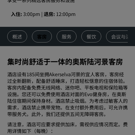
享受一系列精选客房服务和设施
入住
3:00pm
退房
12:00pm
概述
客房
服务
餐饮
会议与活
集时尚舒适于一体的奥斯陆河景客房
酒店设有185间坐拥Akerselva河景的宜人客房，客房经
过全新翻新，配备舒适睡床，打造轻松惬意的住宿体验。
客房内配备免费无线网络、迷你吧、平板电视和保险箱等
设施。您还可以免费使用酒店对面的Evo健身房，在奥斯
陆住宿期间保持身材。酒店禁止吸烟。为考虑过敏客人的
需求，酒店禁止携带宠物。在支付额外费用后，可允许携
带服务犬。此外，我们还提供五间无障碍客房。
请注意，酒店可应要求提供加床，需视供应情况而定。费
用详情如下（每晚）：