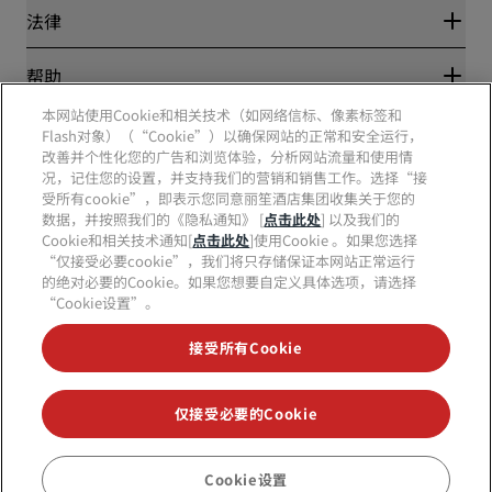
新开和即将开业的酒店
丽笙酒店集团
法律
丽笙酒店集团APP
媒体
体育认证酒店
工作机会 RHG
隐私中心
帮助
家庭友好型酒店
工作机会 PPHE
法律声明
健康与安全
工作机会 EHL
本网站使用Cookie和相关技术（如网络信标、像素标签和
丽赏会条款和条件
消费者警示
The Club by RHG
Flash对象）（“Cookie”）以确保网站的正常和安全运行，
社交媒体
网站使用协议
联系方式
改善并个性化您的广告和浏览体验，分析网站流量和使用情
发展机会
数字无障碍
常见问题
况，记住您的设置，并支持我们的营销和销售工作。选择“接
责任经营
丽笙酒店集团品牌
现代奴隶制声明
网站地图
受所有cookie”，即表示您同意丽笙酒店集团收集关于您的
采购
数据，并按照我们的《隐私通知》 [
点击此处
] 以及我们的
Cookie和相关技术通知[
点击此处
]使用Cookie 。如果您选择
“仅接受必要cookie”，我们将只存储保证本网站正常运行
的绝对必要的Cookie。如果您想要自定义具体选项，请选择
“Cookie设置”。
接受所有Cookie
不再错失我们最受欢迎的酒店优惠
仅接受必要的Cookie
© 2026 丽笙酒店集团.
保留所有权利。RHG丽笙酒店集团、丽筠、丽芮、丽
笙、丽笙精选、丽祺、丽亭、丽柏、丽怡、Prize by Radisson、丽赏会和丽
Cookie设置
预订
笙会议是丽笙酒店集团的商标。