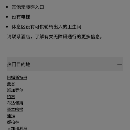
其他无障碍入口
设有电梯
休息区设有可供轮椅出入的卫生间
请联系酒店，了解有关无障碍通行的更多信息。
热门目的地
阿姆斯特丹
曼谷
班加罗尔
柏林
布达佩斯
哥本哈根
迪拜
都柏林
大加那利岛