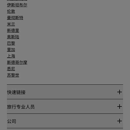
伊斯坦布尔
伦敦
曼彻斯特
米兰
新德里
奥斯陆
巴黎
里加
上海
斯德哥尔摩
悉尼
苏黎世
快速链接
丽赏会
旅行专业人员
优惠在线价格保证
Blog
合作伙伴
公司
目的地
旅行社