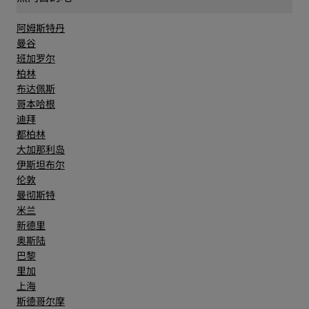
阿姆斯特丹
曼谷
班加罗尔
柏林
布达佩斯
哥本哈根
迪拜
都柏林
大加那利岛
伊斯坦布尔
伦敦
曼彻斯特
米兰
新德里
奥斯陆
巴黎
里加
上海
斯德哥尔摩