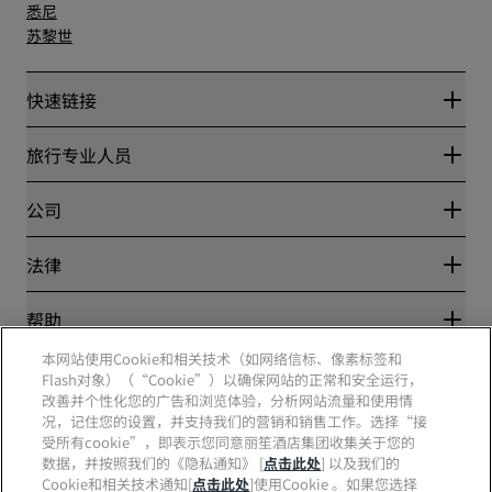
悉尼
苏黎世
快速链接
丽赏会
旅行专业人员
优惠在线价格保证
Blog
合作伙伴
公司
目的地
旅行社
新开和即将开业的酒店
丽笙酒店集团
法律
丽笙酒店集团APP
媒体
体育认证酒店
工作机会 RHG
隐私中心
帮助
家庭友好型酒店
工作机会 PPHE
法律声明
健康与安全
工作机会 EHL
本网站使用Cookie和相关技术（如网络信标、像素标签和
丽赏会条款和条件
消费者警示
Flash对象）（“Cookie”）以确保网站的正常和安全运行，
The Club by RHG
社交媒体
网站使用协议
联系方式
改善并个性化您的广告和浏览体验，分析网站流量和使用情
发展机会
数字无障碍
常见问题
况，记住您的设置，并支持我们的营销和销售工作。选择“接
责任经营
丽笙酒店集团品牌
现代奴隶制声明
网站地图
受所有cookie”，即表示您同意丽笙酒店集团收集关于您的
采购
数据，并按照我们的《隐私通知》 [
点击此处
] 以及我们的
Cookie和相关技术通知[
点击此处
]使用Cookie 。如果您选择