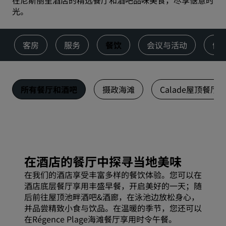
在尼斯丽笙酒店的精选餐厅和酒吧品味美食，尽享惬意时
光。
客房
服务
餐饮
会议与活动
健
所有餐厅和酒吧
摄政海滩
Calade屋顶餐厅
在酒店的餐厅中探寻当地美味
在我们的酒店享受丰富多样的餐饮体验。您可以在
酒店底层餐厅享用丰盛早餐，开启美好的一天；随
后前往屋顶池畔酒吧&酒廊，在泳池边放松身心，
并品尝精致小食与饮品。在温暖的季节，您还可以
在Régence Plage海滩餐厅享用时令午餐。