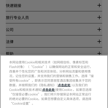
快速链接
丽赏会
旅行专业人员
优惠在线价格保证
Blog
合作伙伴
公司
目的地
旅行社
新开和即将开业的酒店
丽笙酒店集团
法律
丽笙酒店集团APP
媒体
体育认证酒店
工作机会 RHG
隐私中心
帮助
家庭友好型酒店
工作机会 PPHE
法律声明
健康与安全
工作机会 EHL
本网站使用Cookie和相关技术（如网络信标、像素标签和
丽赏会条款和条件
消费者警示
Flash对象）（“Cookie”）以确保网站的正常和安全运行，
The Club by RHG
社交媒体
网站使用协议
联系方式
改善并个性化您的广告和浏览体验，分析网站流量和使用情
发展机会
数字无障碍
常见问题
况，记住您的设置，并支持我们的营销和销售工作。选择“接
责任经营
丽笙酒店集团品牌
现代奴隶制声明
网站地图
受所有cookie”，即表示您同意丽笙酒店集团收集关于您的
采购
数据，并按照我们的《隐私通知》 [
点击此处
] 以及我们的
Cookie和相关技术通知[
点击此处
]使用Cookie 。如果您选择
“仅接受必要cookie”，我们将只存储保证本网站正常运行
的绝对必要的Cookie。如果您想要自定义具体选项，请选择
“Cookie设置”。