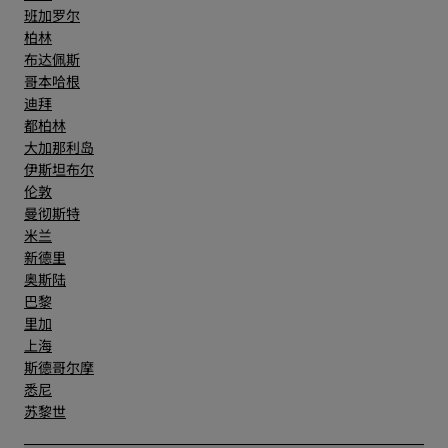
班加罗尔
柏林
布达佩斯
哥本哈根
迪拜
都柏林
大加那利岛
伊斯坦布尔
伦敦
曼彻斯特
米兰
新德里
奥斯陆
巴黎
里加
上海
斯德哥尔摩
悉尼
苏黎世