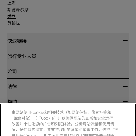
上海
斯德哥尔摩
悉尼
苏黎世
快速链接
丽赏会
旅行专业人员
优惠在线价格保证
Blog
合作伙伴
公司
目的地
旅行社
新开和即将开业的酒店
丽笙酒店集团
法律
丽笙酒店集团APP
媒体
体育认证酒店
工作机会 RHG
隐私中心
帮助
家庭友好型酒店
工作机会 PPHE
法律声明
健康与安全
工作机会 EHL
本网站使用Cookie和相关技术（如网络信标、像素标签和
丽赏会条款和条件
消费者警示
The Club by RHG
Flash对象）（“Cookie”）以确保网站的正常和安全运行，
社交媒体
网站使用协议
联系方式
改善并个性化您的广告和浏览体验，分析网站流量和使用情
发展机会
数字无障碍
常见问题
况，记住您的设置，并支持我们的营销和销售工作。选择“接
责任经营
丽笙酒店集团品牌
现代奴隶制声明
网站地图
受所有cookie”，即表示您同意丽笙酒店集团收集关于您的