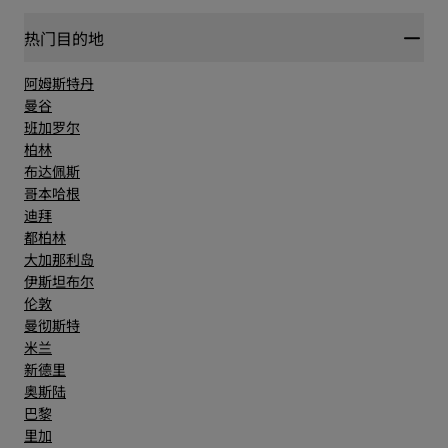
热门目的地
阿姆斯特丹
曼谷
班加罗尔
柏林
布达佩斯
哥本哈根
迪拜
都柏林
大加那利岛
伊斯坦布尔
伦敦
曼彻斯特
米兰
新德里
奥斯陆
巴黎
里加