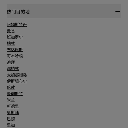
热门目的地
阿姆斯特丹
曼谷
班加罗尔
柏林
布达佩斯
哥本哈根
迪拜
都柏林
大加那利岛
伊斯坦布尔
伦敦
曼彻斯特
米兰
新德里
奥斯陆
巴黎
里加