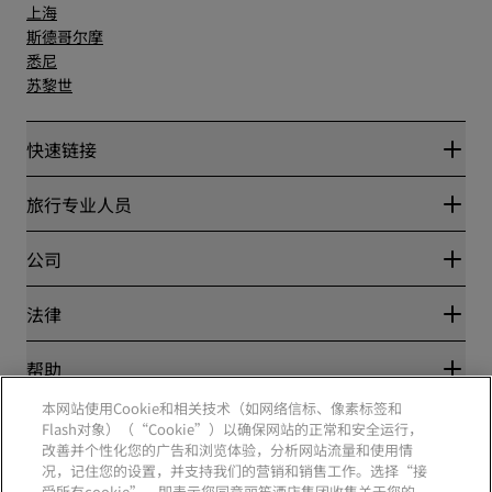
上海
斯德哥尔摩
悉尼
苏黎世
快速链接
丽赏会
旅行专业人员
优惠在线价格保证
Blog
合作伙伴
公司
目的地
旅行社
新开和即将开业的酒店
丽笙酒店集团
法律
丽笙酒店集团APP
媒体
体育认证酒店
工作机会 RHG
隐私中心
帮助
家庭友好型酒店
工作机会 PPHE
法律声明
健康与安全
工作机会 EHL
本网站使用Cookie和相关技术（如网络信标、像素标签和
丽赏会条款和条件
消费者警示
Flash对象）（“Cookie”）以确保网站的正常和安全运行，
The Club by RHG
社交媒体
网站使用协议
联系方式
改善并个性化您的广告和浏览体验，分析网站流量和使用情
发展机会
数字无障碍
常见问题
况，记住您的设置，并支持我们的营销和销售工作。选择“接
责任经营
丽笙酒店集团品牌
现代奴隶制声明
网站地图
受所有cookie”，即表示您同意丽笙酒店集团收集关于您的