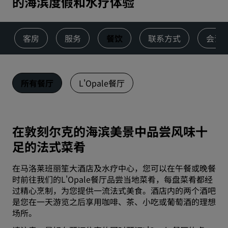
的海滨度假和水疗体验
客房
服务
餐饮
联系方式
会议
所有餐厅
L'Opale餐厅
在敦刻尔克的海滨美景中品尝风味十
足的法式菜肴
在马洛莱班丽笙大酒店及水疗中心，您可以在午餐或晚餐
时前往我们的L'Opale餐厅品尝当地菜肴，每盘菜肴都经
过精心烹制，为您提供一流法式美食。酒店内的两个酒吧
是您在一天游览之后享用咖啡、茶、小吃或葡萄酒的理想
场所。