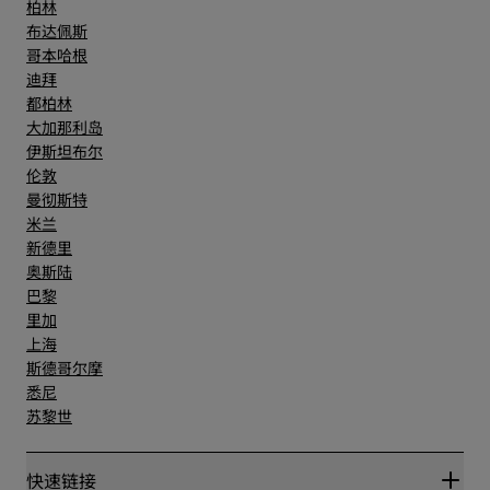
柏林
布达佩斯
哥本哈根
迪拜
都柏林
大加那利岛
伊斯坦布尔
伦敦
曼彻斯特
米兰
新德里
奥斯陆
巴黎
里加
上海
斯德哥尔摩
悉尼
苏黎世
快速链接