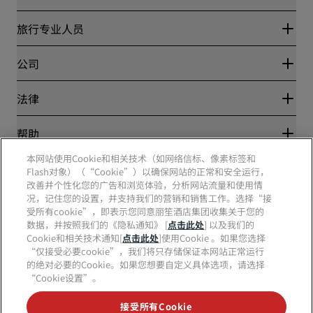
丽赏会
旅行专业人员
优惠在线价格保证
Blog
合作伙伴
公司
目的地
旅行社
新开和即将开业的酒店
丽笙酒店集团
法律
丽笙酒店集团APP
媒体
体育认证酒店
工作机会 RHG
隐私中心
帮助
家庭友好型酒店
工作机会 PPHE
法律声明
健康与安全
工作机会 EHL
本网站使用Cookie和相关技术（如网络信标、像素标签和
丽赏会条款和条件
消费者警示
The Club by RHG
Flash对象）（“Cookie”）以确保网站的正常和安全运行，
社交媒体
网站使用协议
联系方式
改善并个性化您的广告和浏览体验，分析网站流量和使用情
发展机会
数字无障碍
常见问题
况，记住您的设置，并支持我们的营销和销售工作。选择“接
责任经营
丽笙酒店集团品牌
现代奴隶制声明
网站地图
受所有cookie”，即表示您同意丽笙酒店集团收集关于您的
采购
数据，并按照我们的《隐私通知》 [
点击此处
] 以及我们的
Cookie和相关技术通知[
点击此处
]使用Cookie 。如果您选择
“仅接受必要cookie”，我们将只存储保证本网站正常运行
的绝对必要的Cookie。如果您想要自定义具体选项，请选择
“Cookie设置”。
接受所有Cookie