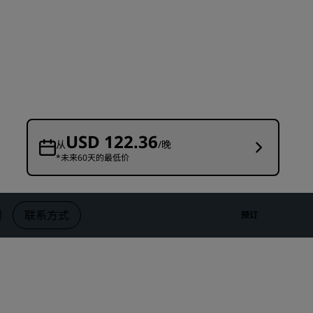
婚礼场地
环保酒店
体育团队住宿
商务旅客
市中心酒店
访问我们的博客
USD 122.36
从
/晚
*未来60天的最低价
丽赏会
了解丽赏会
礼遇
联系方式
预订
如何使用积分
如何赚取积分
预订人员和策划人员