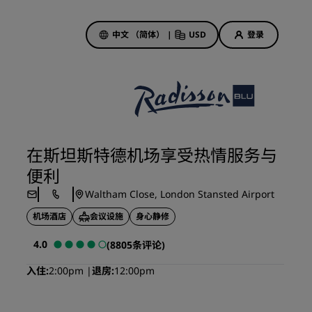
中文 （简体）
|
USD
登录
酒店优惠
探索我们的优惠
在斯坦斯特德机场享受热情服务与
美好的初遇，丰厚的奖励
便利
当日特惠
Waltham Close, London Stansted Airport
提前预订
机场酒店
会议设施
身心静修
查看套餐
4.0
(8805条评论)
旅行灵感
入住
2:00pm
退房
12:00pm
家庭友好型酒店
Rad Pets