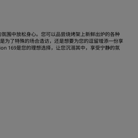
加入
适惬意的氛围中放松身心。您可以品尝烧烤架上新鲜出炉的各种
是为了特殊的场合造访，还是想要为您的逗留增添一份享
ion 169是您的理想选择，让您沉溺其中，享受宁静的氛