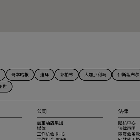
哥本哈根
迪拜
都柏林
大加那利岛
伊斯坦布尔
黎世
公司
法律
丽笙酒店集团
隐私中心
媒体
法律声明
工作机会 RHG
丽赏会条款
工作机会 PPHE
网站使用协