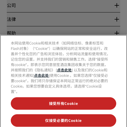
Blog
合作伙伴
公司
目的地
旅行社
新开和即将开业的酒店
丽笙酒店集团
法律
丽笙酒店集团APP
媒体
体育认证酒店
工作机会 RHG
隐私中心
帮助
家庭友好型酒店
工作机会 PPHE
法律声明
健康与安全
工作机会 EHL
本网站使用Cookie和相关技术（如网络信标、像素标签和
丽赏会条款和条件
消费者警示
Flash对象）（“Cookie”）以确保网站的正常和安全运行，改
The Club by RHG
社交媒体
网站使用协议
联系方式
善并个性化您的广告和浏览体验，分析网站流量和使用情况，
发展机会
数字无障碍
常见问题
记住您的设置，并支持我们的营销和销售工作。选择“接受所
丽笙酒店集团品牌
责任经营
现代奴隶制声明
网站地图
有cookie”，即表示您同意丽笙酒店集团收集关于您的数据，
采购
并按照我们的《隐私通知》 [
点击此处
] 以及我们的Cookie和
相关技术通知[
点击此处
]使用Cookie 。如果您选择“仅接受必
要cookie”，我们将只存储保证本网站正常运行的绝对必要的
Cookie。如果您想要自定义具体选项，请选择“Cookie设
置”。
接受所有Cookie
不再错失我们最受欢迎的酒店优惠
仅接受必要的Cookie