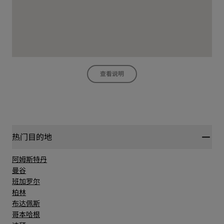
查看说明
热门目的地
阿姆斯特丹
曼谷
班加罗尔
柏林
布达佩斯
哥本哈根