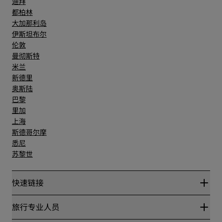
迪拜
都柏林
大加那利岛
伊斯坦布尔
伦敦
曼彻斯特
米兰
新德里
奥斯陆
巴黎
里加
上海
斯德哥尔摩
悉尼
苏黎世
快速链接
丽赏会
旅行专业人员
优惠在线价格保证