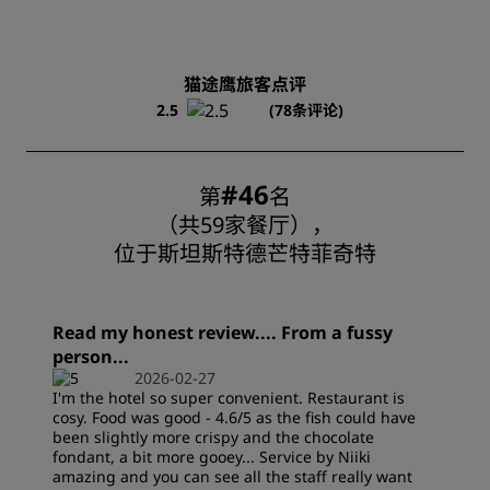
猫途鹰旅客点评
2.5
(78条评论)
#46
第
名
（共59家餐厅），
位于斯坦斯特德芒特菲奇特
Read my honest review.... From a fussy
person...
2026-02-27
I'm the hotel so super convenient. Restaurant is
cosy. Food was good - 4.6/5 as the fish could have
been slightly more crispy and the chocolate
fondant, a bit more gooey... Service by Niiki
amazing and you can see all the staff really want