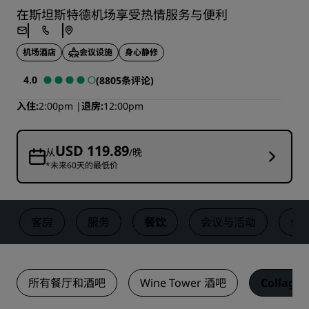
在斯坦斯特德机场享受热情服务与便利
机场酒店
会议设施
身心静修
4.0
(8805条评论)
入住
2:00pm
退房
12:00pm
USD 119.89
从
/晚
*未来60天的最低价
客房
服务
餐饮
会议与活动
健
所有餐厅和酒吧
Wine Tower 酒吧
Collage