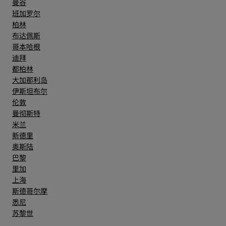
曼谷
班加罗尔
柏林
布达佩斯
哥本哈根
迪拜
都柏林
大加那利岛
伊斯坦布尔
伦敦
曼彻斯特
米兰
新德里
奥斯陆
巴黎
里加
上海
斯德哥尔摩
悉尼
苏黎世