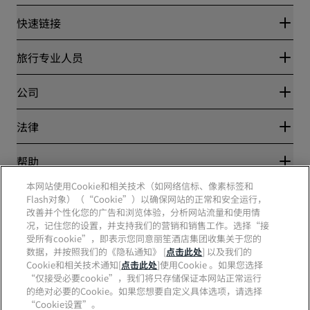
快速链接
丽赏会
旅行专业人员
优惠在线价格保证
Blog
合作伙伴
公司
目的地
旅行社
新开和即将开业的酒店
丽笙酒店集团
法律
丽笙酒店集团APP
媒体
体育认证酒店
工作机会 RHG
隐私中心
帮助
家庭友好型酒店
工作机会 PPHE
法律声明
健康与安全
工作机会 EHL
本网站使用Cookie和相关技术（如网络信标、像素标签和
丽赏会条款和条件
消费者警示
Flash对象）（“Cookie”）以确保网站的正常和安全运行，
The Club by RHG
社交媒体
网站使用协议
联系方式
改善并个性化您的广告和浏览体验，分析网站流量和使用情
发展机会
数字无障碍
常见问题
况，记住您的设置，并支持我们的营销和销售工作。选择“接
责任经营
丽笙酒店集团品牌
现代奴隶制声明
网站地图
受所有cookie”，即表示您同意丽笙酒店集团收集关于您的
采购
数据，并按照我们的《隐私通知》 [
点击此处
] 以及我们的
Cookie和相关技术通知[
点击此处
]使用Cookie 。如果您选择
“仅接受必要cookie”，我们将只存储保证本网站正常运行
的绝对必要的Cookie。如果您想要自定义具体选项，请选择
“Cookie设置”。