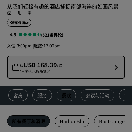
从我们轻松有趣的酒店捕捉南部海岸的如画风景
环保酒店
4.5
(521条评论)
入住
3:00pm
退房
12:00pm
USD 168.39
从
/晚
*未来60天的最低价
客房
服务
餐饮
会议与活动
健
所有餐厅和酒吧
Harbor Blu
Blu Lounge Ba