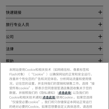
快速链接
丽赏会
旅行专业人员
优惠在线价格保证
Blog
合作伙伴
公司
目的地
旅行社
新开和即将开业的酒店
丽笙酒店集团
法律
丽笙酒店集团APP
媒体
体育认证酒店
工作机会 RHG
隐私中心
帮助
家庭友好型酒店
工作机会 PPHE
法律声明
健康与安全
工作机会 EHL
本网站使用Cookie和相关技术（如网络信标、像素标签和
丽赏会条款和条件
消费者警示
Flash对象）（“Cookie”）以确保网站的正常和安全运行，
The Club by RHG
社交媒体
网站使用协议
联系方式
改善并个性化您的广告和浏览体验，分析网站流量和使用情
发展机会
数字无障碍
常见问题
况，记住您的设置，并支持我们的营销和销售工作。选择“接
责任经营
丽笙酒店集团品牌
现代奴隶制声明
网站地图
受所有cookie”，即表示您同意丽笙酒店集团收集关于您的
采购
数据，并按照我们的《隐私通知》 [
点击此处
] 以及我们的
Cookie和相关技术通知[
点击此处
]使用Cookie 。如果您选择
“仅接受必要cookie”，我们将只存储保证本网站正常运行
的绝对必要的Cookie。如果您想要自定义具体选项，请选择