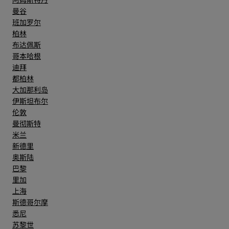
曼谷
班加罗尔
柏林
布达佩斯
哥本哈根
迪拜
都柏林
大加那利岛
伊斯坦布尔
伦敦
曼彻斯特
米兰
新德里
奥斯陆
巴黎
里加
上海
斯德哥尔摩
悉尼
苏黎世