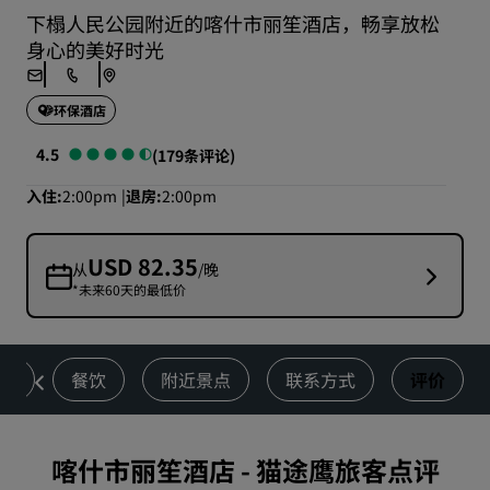
下榻人民公园附近的喀什市丽笙酒店，畅享放松
身心的美好时光
环保酒店
4.5
(179条评论)
入住
2:00pm
退房
2:00pm
USD 82.35
从
/晚
*未来60天的最低价
动
餐饮
附近景点
联系方式
评价
喀什市丽笙酒店
-
猫途鹰旅客点评