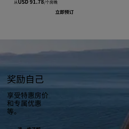
USD 91.78
从
/
个房晚
立即预订
奖励自己
享受特惠房价
和专属优惠
等。