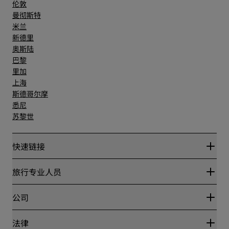
伦敦
曼彻斯特
米兰
新德里
奥斯陆
巴黎
里加
上海
斯德哥尔摩
悉尼
苏黎世
快速链接
丽赏会
旅行专业人员
优惠在线价格保证
Blog
合作伙伴
公司
目的地
旅行社
新开和即将开业的酒店
丽笙酒店集团
法律
丽笙酒店集团APP