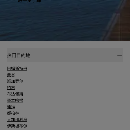
进一步了解
热门目的地
阿姆斯特丹
曼谷
班加罗尔
柏林
布达佩斯
哥本哈根
迪拜
都柏林
大加那利岛
伊斯坦布尔