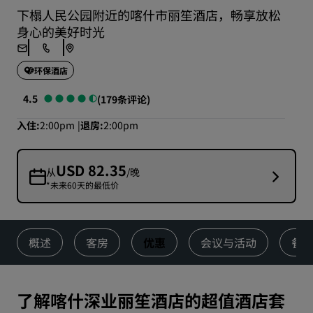
下榻人民公园附近的喀什市丽笙酒店，畅享放松
身心的美好时光
环保酒店
4.5
(179条评论)
入住
2:00pm
退房
2:00pm
USD 82.35
从
/晚
*未来60天的最低价
概述
客房
优惠
会议与活动
餐
了解喀什深业丽笙酒店的超值酒店套