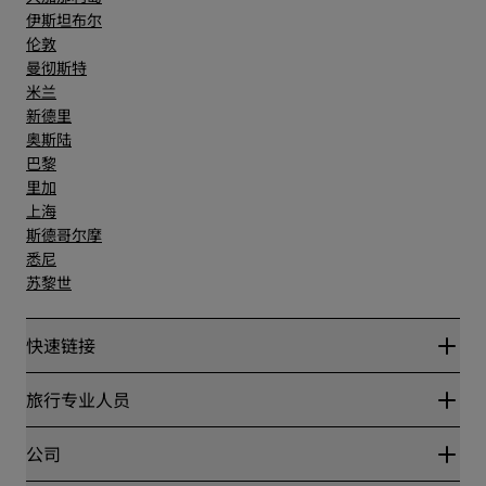
伊斯坦布尔
伦敦
曼彻斯特
米兰
新德里
奥斯陆
巴黎
里加
上海
斯德哥尔摩
悉尼
苏黎世
快速链接
丽赏会
旅行专业人员
优惠在线价格保证
Blog
合作伙伴
公司
目的地
旅行社