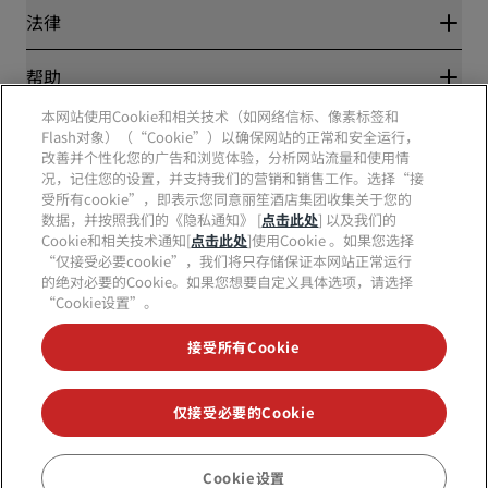
新开和即将开业的酒店
丽笙酒店集团
法律
丽笙酒店集团APP
媒体
体育认证酒店
工作机会 RHG
隐私中心
帮助
家庭友好型酒店
工作机会 PPHE
法律声明
健康与安全
工作机会 EHL
本网站使用Cookie和相关技术（如网络信标、像素标签和
丽赏会条款和条件
消费者警示
The Club by RHG
Flash对象）（“Cookie”）以确保网站的正常和安全运行，
社交媒体
网站使用协议
联系方式
改善并个性化您的广告和浏览体验，分析网站流量和使用情
发展机会
数字无障碍
常见问题
况，记住您的设置，并支持我们的营销和销售工作。选择“接
责任经营
丽笙酒店集团品牌
现代奴隶制声明
网站地图
受所有cookie”，即表示您同意丽笙酒店集团收集关于您的
采购
数据，并按照我们的《隐私通知》 [
点击此处
] 以及我们的
Cookie和相关技术通知[
点击此处
]使用Cookie 。如果您选择
“仅接受必要cookie”，我们将只存储保证本网站正常运行
的绝对必要的Cookie。如果您想要自定义具体选项，请选择
“Cookie设置”。
接受所有Cookie
不再错失我们最受欢迎的酒店优惠
仅接受必要的Cookie
© 2026 丽笙酒店集团.
保留所有权利。RHG丽笙酒店集团、丽筠、丽芮、丽
笙、丽笙精选、丽祺、丽亭、丽柏、丽怡、Prize by Radisson、丽赏会和丽
Cookie设置
预订
笙会议是丽笙酒店集团的商标。