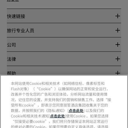
快速链接
丽赏会
旅行专业人员
优惠在线价格保证
Blog
合作伙伴
公司
目的地
旅行社
新开和即将开业的酒店
丽笙酒店集团
法律
丽笙酒店集团APP
媒体
体育认证酒店
工作机会 RHG
隐私中心
帮助
家庭友好型酒店
工作机会 PPHE
法律声明
健康与安全
工作机会 EHL
本网站使用Cookie和相关技术（如网络信标、像素标签和
丽赏会条款和条件
消费者警示
Flash对象）（“Cookie”）以确保网站的正常和安全运行，
The Club by RHG
社交媒体
网站使用协议
联系方式
改善并个性化您的广告和浏览体验，分析网站流量和使用情
发展机会
数字无障碍
常见问题
况，记住您的设置，并支持我们的营销和销售工作。选择“接
责任经营
丽笙酒店集团品牌
现代奴隶制声明
网站地图
受所有cookie”，即表示您同意丽笙酒店集团收集关于您的
采购
数据，并按照我们的《隐私通知》 [
点击此处
] 以及我们的
Cookie和相关技术通知[
点击此处
]使用Cookie 。如果您选择
“仅接受必要cookie”，我们将只存储保证本网站正常运行
的绝对必要的Cookie。如果您想要自定义具体选项，请选择