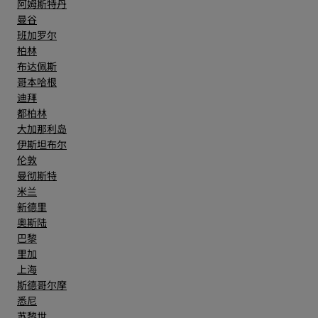
阿姆斯特丹
曼谷
班加罗尔
柏林
布达佩斯
哥本哈根
迪拜
都柏林
大加那利岛
伊斯坦布尔
伦敦
曼彻斯特
米兰
新德里
奥斯陆
巴黎
里加
上海
斯德哥尔摩
悉尼
苏黎世