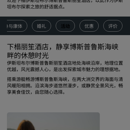
欢迎下榻伊斯坦布尔博斯普鲁斯丽笙酒店，以此作为伊斯
坦布尔探索之旅的舒适据点。
健身与康体
婚礼
活动
优惠
评价
下榻丽笙酒店，静享博斯普鲁斯海峡
畔的休憩时光
伊斯坦布尔博斯普鲁斯丽笙酒店地处海峡沿岸，地理位置
优越，风光震撼人心，是出发探索城市魅力的理想据地。
搭乘游艇畅游博斯普鲁斯海峡，在两大洲交界的海面与清
风暖阳相拥。沿滨海步道悠然漫步，或静赏全景风光，畅
享美食佳饮，由您随心选择。