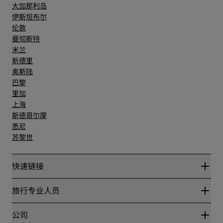
大加那利岛
伊斯坦布尔
伦敦
曼彻斯特
米兰
新德里
奥斯陆
巴黎
里加
上海
斯德哥尔摩
悉尼
苏黎世
快速链接
丽赏会
旅行专业人员
优惠在线价格保证
Blog
合作伙伴
公司
目的地