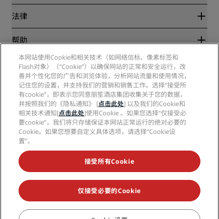
旅行社
新开和即将开业的酒店
丽笙酒店集团
法律
丽笙酒店集团APP
媒体
体育认证酒店
工作机会 RHG
隐私中心
帮助
家庭友好型酒店
工作机会 PPHE
法律声明
健康与安全
工作机会 EHL
本网站使用Cookie和相关技术（如网络信标、像素标签和
丽赏会条款和条件
消费者警示
Flash对象）（“Cookie”）以确保网站的正常和安全运行，改
The Club by RHG
社交媒体
网站使用协议
联系方式
善并个性化您的广告和浏览体验，分析网站流量和使用情况，
发展机会
数字无障碍
常见问题
记住您的设置，并支持我们的营销和销售工作。选择“接受所
丽笙酒店集团品牌
责任经营
现代奴隶制声明
网站地图
有cookie”，即表示您同意丽笙酒店集团收集关于您的数据，
采购
并按照我们的《隐私通知》 [
点击此处
] 以及我们的Cookie和
相关技术通知[
点击此处
]使用Cookie 。如果您选择“仅接受必
要cookie”，我们将只存储保证本网站正常运行的绝对必要的
Cookie。如果您想要自定义具体选项，请选择“Cookie设
置”。
接受所有Cookie
不再错失我们最受欢迎的酒店优惠
仅接受必要的Cookie
© 2026 丽笙酒店集团.
保留所有权利。RHG丽笙酒店集团、丽筠、丽芮、丽
笙、丽笙精选、丽祺、丽亭、丽柏、丽怡、Prize by Radisson、丽赏会和丽