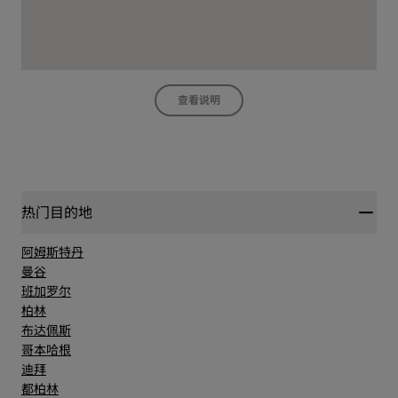
查看说明
热门目的地
阿姆斯特丹
曼谷
班加罗尔
柏林
布达佩斯
哥本哈根
迪拜
都柏林