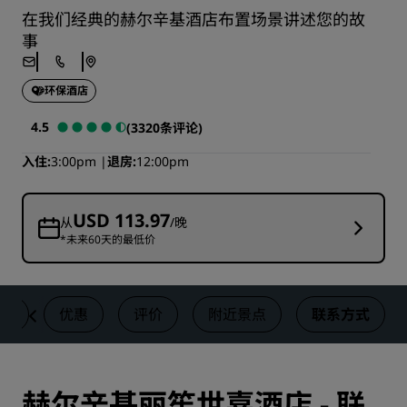
在我们经典的赫尔辛基酒店布置场景讲述您的故
事
环保酒店
4.5
(3320条评论)
入住
3:00pm
退房
12:00pm
USD 113.97
从
/晚
*未来60天的最低价
礼
优惠
评价
附近景点
联系方式
赫尔辛基丽笙世嘉酒店 - 联