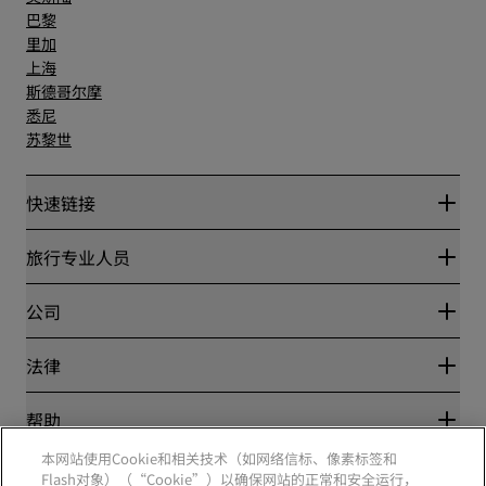
巴黎
里加
上海
斯德哥尔摩
悉尼
苏黎世
快速链接
丽赏会
旅行专业人员
优惠在线价格保证
Blog
合作伙伴
公司
目的地
旅行社
新开和即将开业的酒店
丽笙酒店集团
法律
丽笙酒店集团APP
媒体
体育认证酒店
工作机会 RHG
隐私中心
帮助
家庭友好型酒店
工作机会 PPHE
法律声明
健康与安全
工作机会 EHL
本网站使用Cookie和相关技术（如网络信标、像素标签和
丽赏会条款和条件
消费者警示
Flash对象）（“Cookie”）以确保网站的正常和安全运行，
The Club by RHG
社交媒体