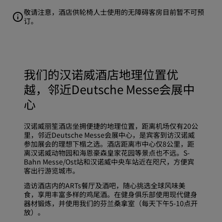
敬请注意，酒店供轮椅人士使用的无障碍客房目前暂不可预
订。
我们的汉诺威酒店地理位置优
越，邻近Deutsche Messe会展中
心
汉诺威丽笙酒店坐拥便捷的地理位置，距离机场仅有20公
里，邻近Deutsche Messe会展中心，是宾客到访汉诺威
参加展会的理想下榻之选。酒店距离市中心仅8公里，距
离汉诺威动物园和海恩豪森皇家花园等景点也不远。S-
Bahn Messe/Ost站和汉诺威中央车站近在咫尺，方便宾
客出行游览城市。
造访酒店内的ARTs餐厅及酒吧，随心挑选全球风味美
食，享用丰富多样的鸡尾酒。在健身俱乐部使用现代健身
器材锻炼，并使用我们的芬兰桑拿室（每天下午5-10点开
放）。