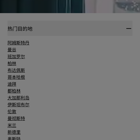
热门目的地
阿姆斯特丹
曼谷
班加罗尔
柏林
布达佩斯
哥本哈根
迪拜
都柏林
大加那利岛
伊斯坦布尔
伦敦
曼彻斯特
米兰
新德里
奥斯陆