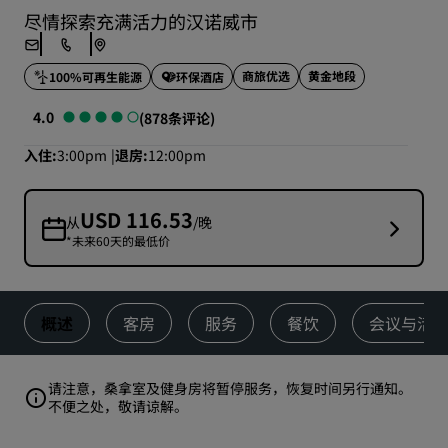
尽情探索充满活力的汉诺威市
商旅优选
黄金地段
100%可再生能源
环保酒店
4.0
(878条评论)
入住
3:00pm
退房
12:00pm
USD 116.53
从
/晚
*未来60天的最低价
概述
客房
服务
餐饮
会议与活
请注意，桑拿室及健身房将暂停服务，恢复时间另行通知。
不便之处，敬请谅解。