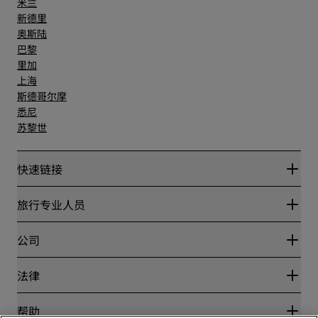
米兰
新德里
奥斯陆
巴黎
里加
上海
斯德哥尔摩
悉尼
苏黎世
快速链接
丽赏会
旅行专业人员
优惠在线价格保证
Blog
合作伙伴
公司
目的地
旅行社
新开和即将开业的酒店
丽笙酒店集团
法律
丽笙酒店集团APP
媒体
体育认证酒店
工作机会 RHG
隐私中心
帮助
家庭友好型酒店