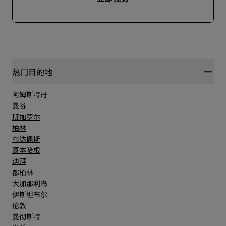
热门目的地
阿姆斯特丹
曼谷
班加罗尔
柏林
布达佩斯
哥本哈根
迪拜
都柏林
大加那利岛
伊斯坦布尔
伦敦
曼彻斯特