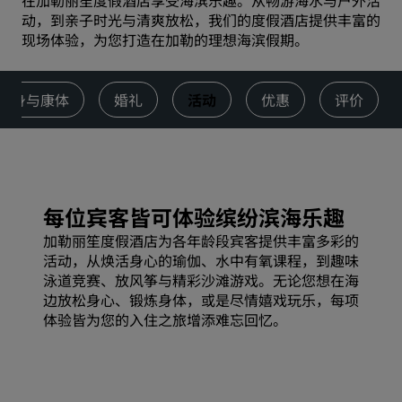
在加勒丽笙度假酒店享受海滨乐趣。从畅游海水与户外活
动，到亲子时光与清爽放松，我们的度假酒店提供丰富的
现场体验，为您打造在加勒的理想海滨假期。
健身与康体
婚礼
活动
优惠
评价
每位宾客皆可体验缤纷滨海乐趣
加勒丽笙度假酒店为各年龄段宾客提供丰富多彩的
活动，从焕活身心的瑜伽、水中有氧课程，到趣味
泳道竞赛、放风筝与精彩沙滩游戏。无论您想在海
边放松身心、锻炼身体，或是尽情嬉戏玩乐，每项
体验皆为您的入住之旅增添难忘回忆。