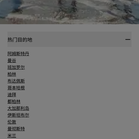
热门目的地
阿姆斯特丹
曼谷
班加罗尔
柏林
布达佩斯
哥本哈根
迪拜
都柏林
大加那利岛
伊斯坦布尔
伦敦
曼彻斯特
米兰