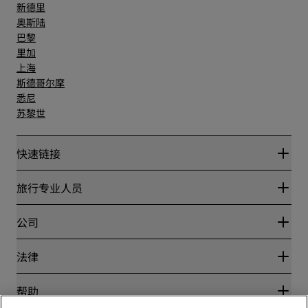
新德里
奥斯陆
巴黎
里加
上海
斯德哥尔摩
悉尼
苏黎世
快速链接
丽赏会
旅行专业人员
优惠在线价格保证
Blog
合作伙伴
公司
目的地
旅行社
新开和即将开业的酒店
丽笙酒店集团
法律
丽笙酒店集团APP
媒体
体育认证酒店
工作机会 RHG
隐私中心
帮助
家庭友好型酒店
工作机会 PPHE
法律声明
健康与安全