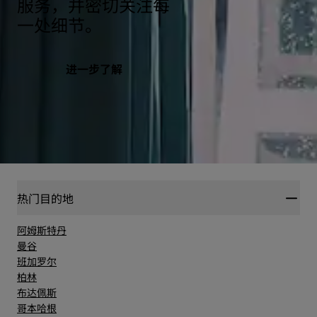
服务，并密切关注每
一处细节。
进一步了解
热门目的地
阿姆斯特丹
曼谷
班加罗尔
柏林
布达佩斯
哥本哈根