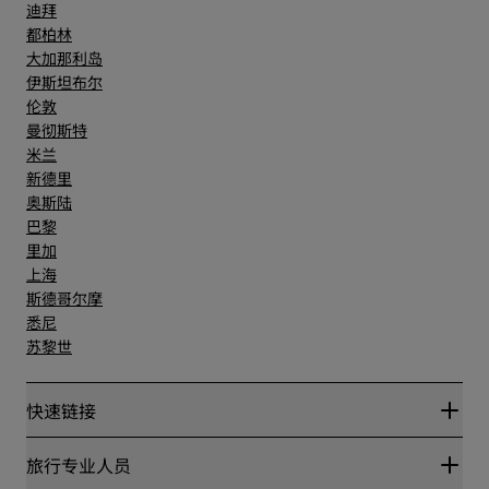
迪拜
都柏林
大加那利岛
伊斯坦布尔
伦敦
曼彻斯特
米兰
新德里
奥斯陆
巴黎
里加
上海
斯德哥尔摩
悉尼
苏黎世
快速链接
丽赏会
旅行专业人员
优惠在线价格保证