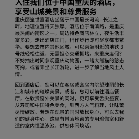
入住我们位于中国重庆的酒店，
享受山城美景和尊贵服务
重庆丽笙世嘉酒店坐落于中国最长河流--长江之
畔，地理位置得天独厚。酒店位于南滨路，是重庆
最热闹的街区之一。周边特色商店林立，夜生活丰
富多彩，走出酒店正门，稍作步行即可尽享都市繁
华。要想去市内其他区域，可以乘坐附近的地铁 3
号线轻松往返，无需担心交通拥堵。来重庆度假？
不妨抽出时间参观重庆动物园，一睹大熊猫的憨态
可掬，或者乘坐长江游轮，进一步了解当地风土人
情。
回到酒店后，您可以在客房或套房内眺望瑰丽的长
江和城市的璀璨美景。或者，您可以前往酒店餐
厅，在欣赏窗外美景的同时，更可享受舌尖盛宴，
从寿司和中国特色美食，到西方人气料理，让味蕾
尽情绽放。若想在观景的同时放松身心，可以去我
们的健身中心，这里有带落地窗的专用瑜伽室和舒
适的室内恒温泳池，供您休闲焕活。