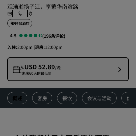
观浩瀚扬子江，享繁华南滨路
环保酒店
4.5
(196条评论)
入住
2:00pm
退房
12:00pm
USD 52.89
从
/晚
*未来60天的最低价
概述
客房
餐饮
会议与活动
优