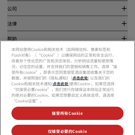
Blog
合作伙伴
公司
目的地
旅行社
新开和即将开业的酒店
丽笙酒店集团
法律
丽笙酒店集团APP
媒体
体育认证酒店
工作机会 RHG
隐私中心
帮助
家庭友好型酒店
工作机会 PPHE
法律声明
健康与安全
工作机会 EHL
本网站使用Cookie和相关技术（如网络信标、像素标签和
丽赏会条款和条件
消费者警示
Flash对象）（“Cookie”）以确保网站的正常和安全运行，
The Club by RHG
社交媒体
网站使用协议
联系方式
改善并个性化您的广告和浏览体验，分析网站流量和使用情
发展机会
数字无障碍
常见问题
况，记住您的设置，并支持我们的营销和销售工作。选择“接
责任经营
丽笙酒店集团品牌
现代奴隶制声明
网站地图
受所有cookie”，即表示您同意丽笙酒店集团收集关于您的
采购
数据，并按照我们的《隐私通知》 [
点击此处
] 以及我们的
Cookie和相关技术通知[
点击此处
]使用Cookie 。如果您选择
“仅接受必要cookie”，我们将只存储保证本网站正常运行
的绝对必要的Cookie。如果您想要自定义具体选项，请选择
“Cookie设置”。
接受所有Cookie
不再错失我们最受欢迎的酒店优惠
仅接受必要的Cookie