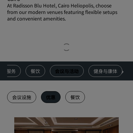
At Radisson Blu Hotel, Cairo Heliopolis, choose
from our modern venues featuring flexible setups
and convenient amenities.
服务
餐饮
会议与活动
健身与康体
会议设施
优惠
餐饮