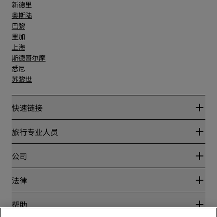
新德里
奥斯陆
巴黎
里加
上海
斯德哥尔摩
悉尼
苏黎世
快速链接
丽赏会
旅行专业人员
优惠在线价格保证
Blog
合作伙伴
公司
目的地
旅行社
新开和即将开业的酒店
丽笙酒店集团
法律
丽笙酒店集团APP
媒体
体育认证酒店
工作机会 RHG
隐私中心
帮助
家庭友好型酒店
工作机会 PPHE
法律声明
健康与安全