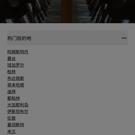
热门目的地
阿姆斯特丹
曼谷
班加罗尔
柏林
布达佩斯
哥本哈根
迪拜
都柏林
大加那利岛
伊斯坦布尔
伦敦
曼彻斯特
米兰