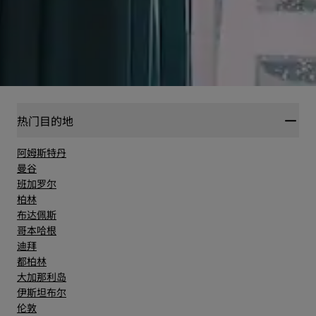
热门目的地
阿姆斯特丹
曼谷
班加罗尔
柏林
布达佩斯
哥本哈根
迪拜
都柏林
大加那利岛
伊斯坦布尔
伦敦