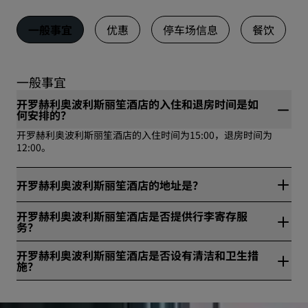
一般事宜
优惠
停车场信息
餐饮
一般事宜
开罗赫利奥波利斯丽笙酒店的入住和退房时间是如
何安排的？
开罗赫利奥波利斯丽笙酒店的入住时间为15:00，退房时间为
12:00。
开罗赫利奥波利斯丽笙酒店的地址是？
开罗赫利奥波利斯丽笙酒店位于Abdel Hameed Badawy St.
开罗赫利奥波利斯丽笙酒店是否提供行李寄存服
Heliopolis，开罗，埃及。
务？
是，开罗赫利奥波利斯丽笙酒店提供行李寄存服务。
开罗赫利奥波利斯丽笙酒店是否设有清洁和卫生措
施？
所有丽笙酒店集团旗下酒店均设有清洁和卫生措施，确保宾客的
健康与安全。请访问网站进一步了解详情：