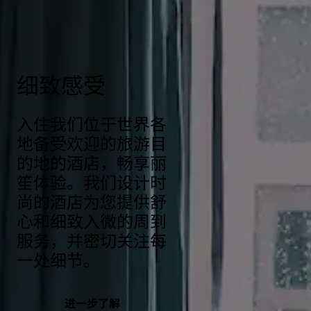
https://www.radissonhotels.com/en-us/social-
responsibility/health-safety
细致感受
入住我们位于世界各
地备受欢迎的旅游目
的地的酒店，畅享丽
笙体验。我们设计时
尚的酒店为您提供舒
心和细致入微的周到
服务，并密切关注每
一处细节。
进一步了解