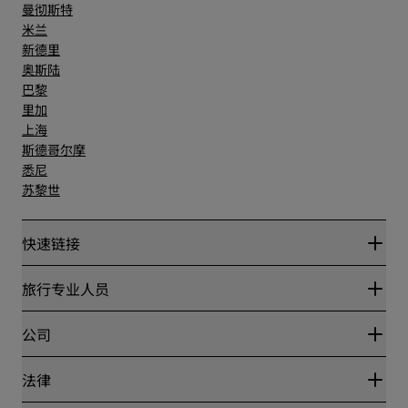
曼彻斯特
米兰
新德里
奥斯陆
巴黎
里加
上海
斯德哥尔摩
悉尼
苏黎世
快速链接
丽赏会
旅行专业人员
优惠在线价格保证
Blog
合作伙伴
公司
目的地
旅行社
新开和即将开业的酒店
丽笙酒店集团
法律
丽笙酒店集团APP
媒体
体育认证酒店