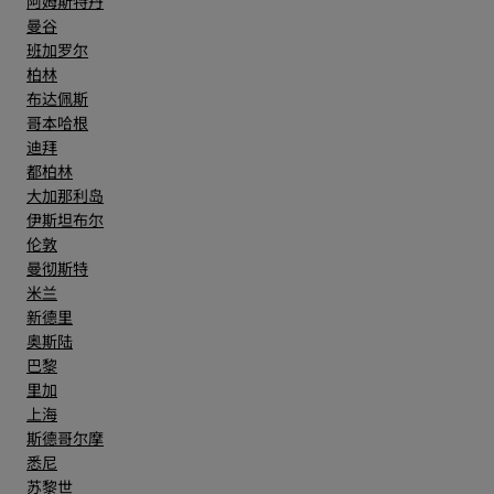
阿姆斯特丹
曼谷
班加罗尔
柏林
布达佩斯
哥本哈根
迪拜
都柏林
大加那利岛
伊斯坦布尔
伦敦
曼彻斯特
米兰
新德里
奥斯陆
巴黎
里加
上海
斯德哥尔摩
悉尼
苏黎世