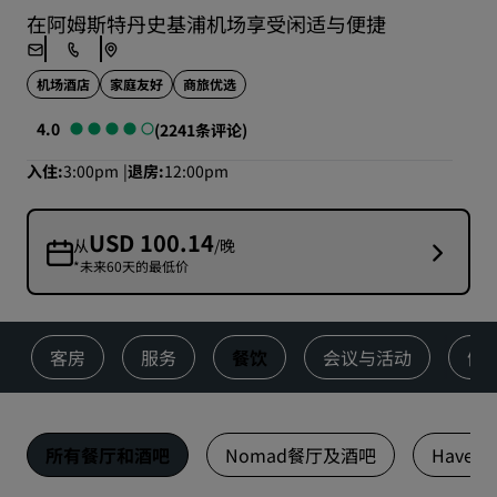
在阿姆斯特丹史基浦机场享受闲适与便捷
机场酒店
家庭友好
商旅优选
4.0
(2241条评论)
入住
3:00pm
退房
12:00pm
USD 100.14
从
/晚
*未来60天的最低价
客房
服务
餐饮
会议与活动
健
所有餐厅和酒吧
Nomad餐厅及酒吧
Haven