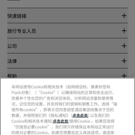
快速链接
丽赏会
旅行专业人员
优惠在线价格保证
Blog
合作伙伴
公司
目的地
旅行社
新开和即将开业的酒店
丽笙酒店集团
法律
丽笙酒店集团APP
媒体
体育认证酒店
工作机会 RHG
隐私中心
帮助
家庭友好型酒店
工作机会 PPHE
法律声明
健康与安全
工作机会 EHL
本网站使用Cookie和相关技术（如网络信标、像素标签和
丽赏会条款和条件
消费者警示
Flash对象）（“Cookie”）以确保网站的正常和安全运行，
The Club by RHG
社交媒体
网站使用协议
联系方式
改善并个性化您的广告和浏览体验，分析网站流量和使用情
发展机会
数字无障碍
常见问题
况，记住您的设置，并支持我们的营销和销售工作。选择“接
责任经营
丽笙酒店集团品牌
现代奴隶制声明
网站地图
受所有cookie”，即表示您同意丽笙酒店集团收集关于您的
采购
数据，并按照我们的《隐私通知》 [
点击此处
] 以及我们的
Cookie和相关技术通知[
点击此处
]使用Cookie 。如果您选择
“仅接受必要cookie”，我们将只存储保证本网站正常运行
的绝对必要的Cookie。如果您想要自定义具体选项，请选择