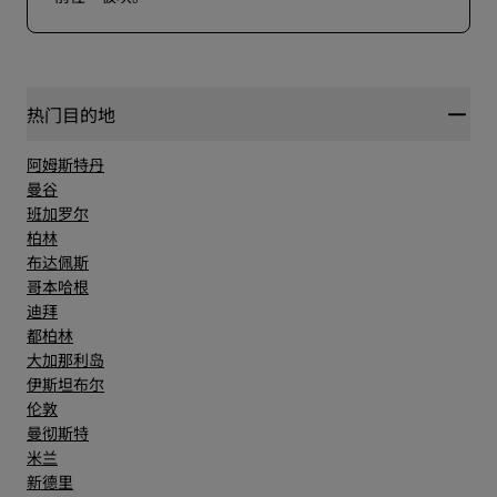
热门目的地
阿姆斯特丹
曼谷
班加罗尔
柏林
布达佩斯
哥本哈根
迪拜
都柏林
大加那利岛
伊斯坦布尔
伦敦
曼彻斯特
米兰
新德里