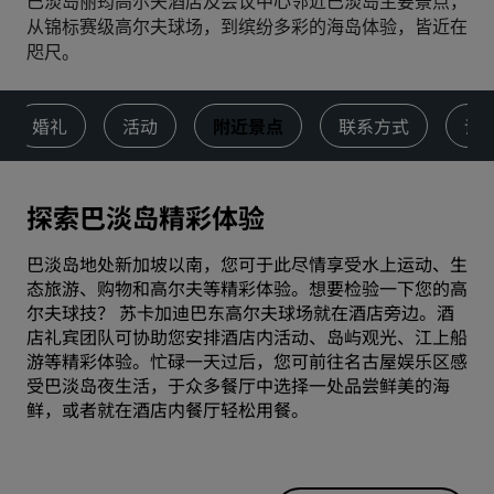
巴淡岛丽筠高尔夫酒店及会议中心邻近巴淡岛主要景点，
从锦标赛级高尔夫球场，到缤纷多彩的海岛体验，皆近在
咫尺。
婚礼
活动
附近景点
联系方式
评
探索巴淡岛精彩体验
巴淡岛地处新加坡以南，您可于此尽情享受水上运动、生
态旅游、购物和高尔夫等精彩体验。想要检验一下您的高
尔夫球技？ 苏卡加迪巴东高尔夫球场就在酒店旁边。酒
店礼宾团队可协助您安排酒店内活动、岛屿观光、江上船
游等精彩体验。忙碌一天过后，您可前往名古屋娱乐区感
受巴淡岛夜生活，于众多餐厅中选择一处品尝鲜美的海
鲜，或者就在
酒店内餐厅
轻松用餐。