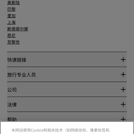
奥斯陆
巴黎
里加
上海
斯德哥尔摩
悉尼
苏黎世
快速链接
丽赏会
旅行专业人员
优惠在线价格保证
Blog
合作伙伴
公司
目的地
旅行社
新开和即将开业的酒店
丽笙酒店集团
法律
丽笙酒店集团APP
媒体
体育认证酒店
工作机会 RHG
隐私中心
帮助
家庭友好型酒店
工作机会 PPHE
法律声明
健康与安全
工作机会 EHL
本网站使用Cookie和相关技术（如网络信标、像素标签和
丽赏会条款和条件
消费者警示