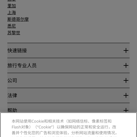
里加
上海
斯德哥尔摩
悉尼
苏黎世
快速链接
丽赏会
旅行专业人员
优惠在线价格保证
Blog
合作伙伴
公司
目的地
旅行社
新开和即将开业的酒店
丽笙酒店集团
法律
丽笙酒店集团APP
媒体
体育认证酒店
工作机会 RHG
隐私中心
帮助
家庭友好型酒店
工作机会 PPHE
法律声明
健康与安全
工作机会 EHL
本网站使用Cookie和相关技术（如网络信标、像素标签和
丽赏会条款和条件
消费者警示
Flash对象）（“Cookie”）以确保网站的正常和安全运行，改
The Club by RHG
社交媒体
网站使用协议
联系方式
善并个性化您的广告和浏览体验，分析网站流量和使用情况，
发展机会
数字无障碍