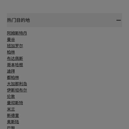
热门目的地
阿姆斯特丹
曼谷
班加罗尔
柏林
布达佩斯
哥本哈根
迪拜
都柏林
大加那利岛
伊斯坦布尔
伦敦
曼彻斯特
米兰
新德里
奥斯陆
巴黎