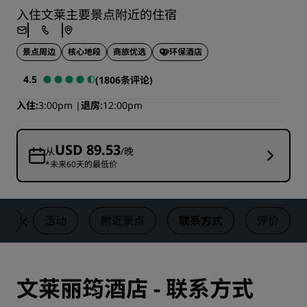
入住文莱主要景点附近的住宿
景点周边
核心地段
商旅优选
环保酒店
4.5
(1806条评论)
入住
3:00pm
退房
12:00pm
USD 89.53
从
/晚
*未来60天的最低价
礼
活动
附近景点
联系方式
评价
文莱丽筠酒店 - 联系方式