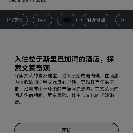
体验文莱的丰富遗产
健身与康体
婚礼
活动
附近景点
联系
入住位于斯里巴加湾的酒店，探
索文莱奇观
探索文莱的自然瑰宝。潜入原始的珊瑚礁，在酒店
内体验瑜伽课程寻找身心宁静，穿越数百年的历
史，沿着被雨林环绕的宁静河流巡游。在文莱丽筠
酒店住宿期间，尽享冒险、养生与文化的巧妙融
合。
预订