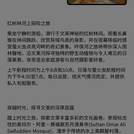
红树林河上探险之旅
乘坐宁静的游船，滑行于文莱神秘的红树林间。观看长鼻
猴在林间跳跃、欣赏异域鸟类的身影，并在夜幕降临时感
受萤火虫点亮河畔的奇幻景象。环保河之旅将带你深入雨
林腹地，沿文莱河探寻独特的野生动植物与令人难忘的日
落美景。非常适合家庭游客与自然摄影爱好者。
上午航程时间为上午8点和10点。日落与萤火虫航程时间
为下午4:30至7点。每日运营，视天气情况而定，并提供
私人包船服务。
穿越时光，探寻文莱的深厚底蕴
踏上时光之旅，探索文莱丰富多彩的文化画卷。参观标志
性的奥玛尔·阿里·赛福鼎苏丹清真寺(Sultan Omar Ali
Saifuddien Mosque)，漫步于传统的水上高脚屋村落，