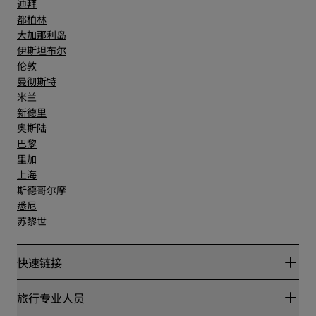
迪拜
都柏林
大加那利岛
伊斯坦布尔
伦敦
曼彻斯特
米兰
新德里
奥斯陆
巴黎
里加
上海
斯德哥尔摩
悉尼
苏黎世
快速链接
丽赏会
旅行专业人员
优惠在线价格保证