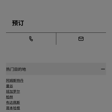
预订
热门目的地
阿姆斯特丹
曼谷
班加罗尔
柏林
布达佩斯
哥本哈根