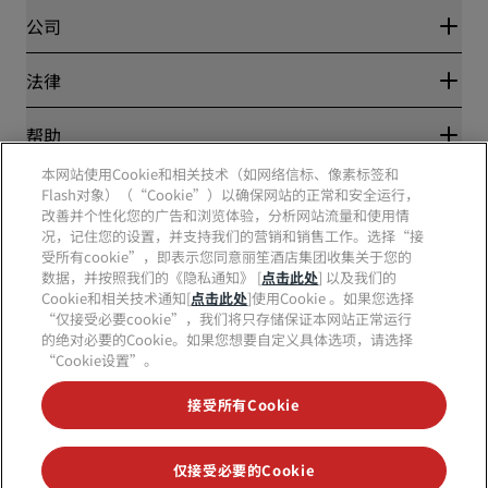
Blog
合作伙伴
公司
目的地
旅行社
新开和即将开业的酒店
丽笙酒店集团
法律
丽笙酒店集团APP
媒体
体育认证酒店
工作机会 RHG
隐私中心
帮助
家庭友好型酒店
工作机会 PPHE
法律声明
健康与安全
工作机会 EHL
本网站使用Cookie和相关技术（如网络信标、像素标签和
丽赏会条款和条件
消费者警示
Flash对象）（“Cookie”）以确保网站的正常和安全运行，
The Club by RHG
社交媒体
网站使用协议
联系方式
改善并个性化您的广告和浏览体验，分析网站流量和使用情
发展机会
数字无障碍
常见问题
况，记住您的设置，并支持我们的营销和销售工作。选择“接
责任经营
丽笙酒店集团品牌
现代奴隶制声明
网站地图
受所有cookie”，即表示您同意丽笙酒店集团收集关于您的
采购
数据，并按照我们的《隐私通知》 [
点击此处
] 以及我们的
Cookie和相关技术通知[
点击此处
]使用Cookie 。如果您选择
“仅接受必要cookie”，我们将只存储保证本网站正常运行
的绝对必要的Cookie。如果您想要自定义具体选项，请选择
“Cookie设置”。
接受所有Cookie
不再错失我们最受欢迎的酒店优惠
仅接受必要的Cookie