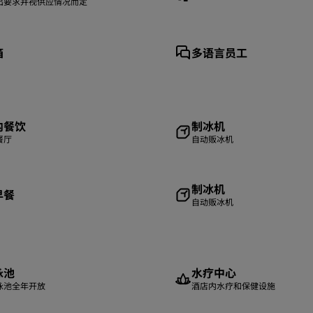
出要求并视供应情况而定
箱
多语言员工
内餐饮
制冰机
餐厅
自动贩冰机
制冰机
早餐
自动贩冰机
泳池
水疗中心
泳池全年开放
酒店内水疗和保健设施