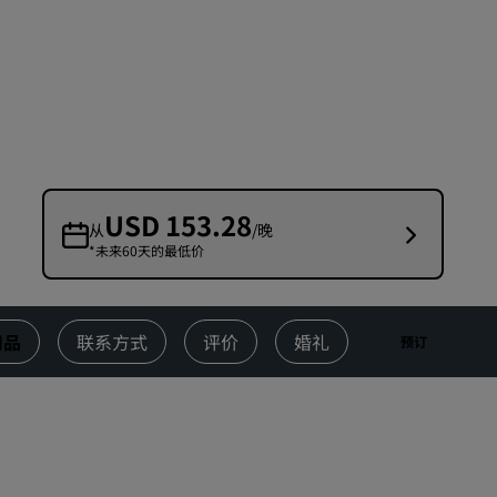
婚礼场地
环保酒店
体育团队住宿
商务旅客
市中心酒店
访问我们的博客
USD 153.28
从
/晚
*未来60天的最低价
丽赏会
了解丽赏会
礼遇
用品
联系方式
评价
婚礼
预订
如何使用积分
如何赚取积分
预订人员和策划人员