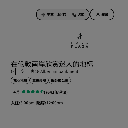
中文 （简体）
|
USD
登录
酒店优惠
探索我们的优惠
在伦敦南岸欣赏迷人的地标
美好的初遇，丰厚的奖励
18 Albert Embankment
当日特惠
核心地段
城市景观
服务式公寓
提前预订
查看套餐
4.5
(7642条评论)
入住
3:00pm
退房
12:00pm
旅行灵感
家庭友好型酒店
Rad Pets