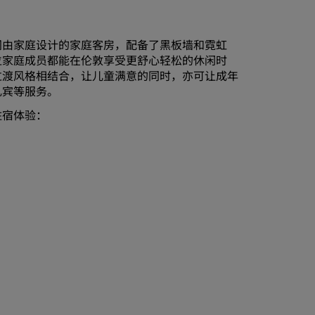
加入
间由家庭设计的家庭客房，配备了黑板墙和霓虹
位家庭成员都能在伦敦享受更舒心轻松的休闲时
过渡风格相结合，让儿童满意的同时，亦可让成年
礼宾等服务。
住宿体验：
m。