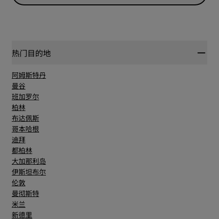
热门目的地
阿姆斯特丹
曼谷
班加罗尔
柏林
布达佩斯
哥本哈根
迪拜
都柏林
大加那利岛
伊斯坦布尔
伦敦
曼彻斯特
米兰
新德里