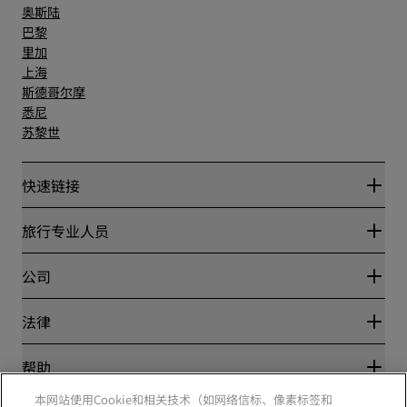
奥斯陆
巴黎
里加
上海
斯德哥尔摩
悉尼
苏黎世
快速链接
丽赏会
旅行专业人员
优惠在线价格保证
Blog
合作伙伴
公司
目的地
旅行社
新开和即将开业的酒店
丽笙酒店集团
法律
丽笙酒店集团APP
媒体
体育认证酒店
工作机会 RHG
隐私中心
帮助
家庭友好型酒店
工作机会 PPHE
法律声明
健康与安全
工作机会 EHL
本网站使用Cookie和相关技术（如网络信标、像素标签和
丽赏会条款和条件