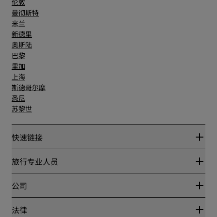
伦敦
曼彻斯特
米兰
新德里
奥斯陆
巴黎
里加
上海
斯德哥尔摩
悉尼
苏黎世
快速链接
丽赏会
旅行专业人员
优惠在线价格保证
Blog
合作伙伴
公司
目的地
旅行社
新开和即将开业的酒店
丽笙酒店集团
法律
丽笙酒店集团APP