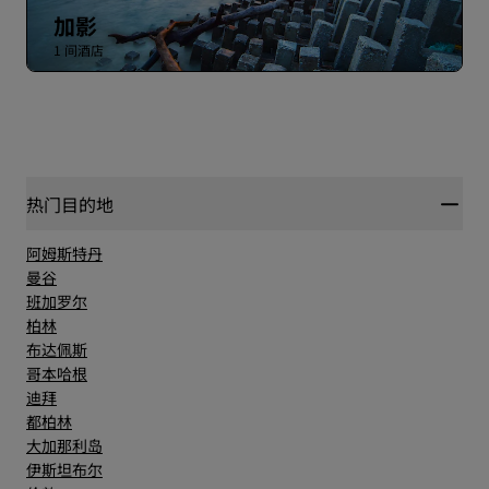
加影
1 间酒店
热门目的地
阿姆斯特丹
曼谷
班加罗尔
柏林
布达佩斯
哥本哈根
迪拜
都柏林
大加那利岛
伊斯坦布尔