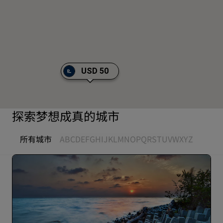
USD 50
探索梦想成真的城市
所有城市
A
B
C
D
E
F
G
H
I
J
K
L
M
N
O
P
Q
R
S
T
U
V
W
X
Y
Z