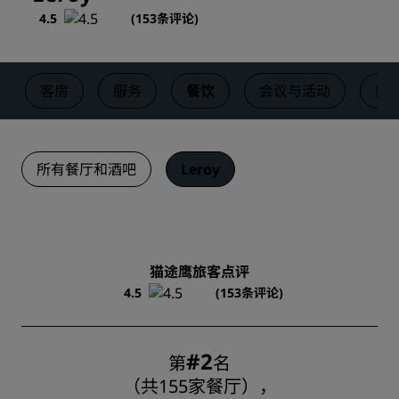
4.5
(
153条评论
)
客房
服务
餐饮
会议与活动
婚
所有餐厅和酒吧
Leroy
猫途鹰旅客点评
4.5
(153条评论)
#2
第
名
（共155家餐厅），