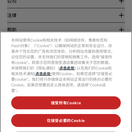
公司
目的地
旅行社
新开和即将开业的酒店
丽笙酒店集团
法律
丽笙酒店集团APP
媒体
体育认证酒店
工作机会 RHG
隐私中心
帮助
家庭友好型酒店
工作机会 PPHE
法律声明
健康与安全
工作机会 EHL
本网站使用Cookie和相关技术（如网络信标、像素标签和
丽赏会条款和条件
消费者警示
Flash对象）（“Cookie”）以确保网站的正常和安全运行，改
The Club by RHG
社交媒体
网站使用协议
联系方式
善并个性化您的广告和浏览体验，分析网站流量和使用情况，
发展机会
数字无障碍
常见问题
记住您的设置，并支持我们的营销和销售工作。选择“接受所
丽笙酒店集团品牌
责任经营
现代奴隶制声明
网站地图
有cookie”，即表示您同意丽笙酒店集团收集关于您的数据，
采购
并按照我们的《隐私通知》 [
点击此处
] 以及我们的Cookie和
相关技术通知[
点击此处
]使用Cookie 。如果您选择“仅接受必
要cookie”，我们将只存储保证本网站正常运行的绝对必要的
Cookie。如果您想要自定义具体选项，请选择“Cookie设
置”。
接受所有Cookie
不再错失我们最受欢迎的酒店优惠
仅接受必要的Cookie
© 2026 丽笙酒店集团.
保留所有权利。RHG丽笙酒店集团、丽筠、丽芮、丽