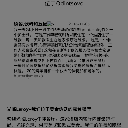
位于Odintsovo
晚餐,饮料和放松
2016-11-05
我一天24小时一周工作6天4周岁双胞胎maternity作为一
个护士到。 它是工作辛苦的! 所以我住在一个酒店住了一
晚我一周一天和我发生在这家餐厅吃晚餐。 这是一个非
常漂亮的餐厅,布置得很好和几张沙发和舒适的座椅。 工
作人员会说英语! 这和在莫斯科! 我的服务很棒和食物更
是! 我吃的是羊肉机架和味道很美味而且做得恰到好处。
服务员都很周到但不傲慢而且我肯定会推荐这家餐厅。
一些评论说这里的价格很高但是我觉得还是很合理的,大
概是。 20的烤羊排和一个很大的伏特加和可乐的。
butterflymist78
光临Leroy--我们位于奥金佐沃的露台餐厅
欢迎光临Leroy牛排餐厅，这家酒店内餐厅内部装饰时
尚，光线充足，供应美式和欧式美食。我们的午餐和晚餐