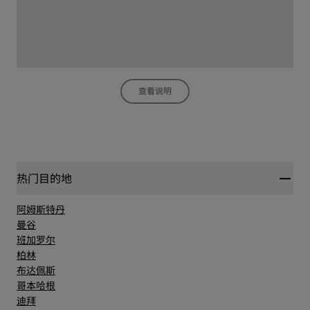
查看说明
热门目的地
阿姆斯特丹
曼谷
班加罗尔
柏林
布达佩斯
哥本哈根
迪拜