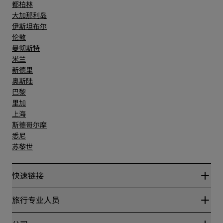
都柏林
大加那利岛
伊斯坦布尔
伦敦
曼彻斯特
米兰
新德里
奥斯陆
巴黎
里加
上海
斯德哥尔摩
悉尼
苏黎世
快速链接
丽赏会
旅行专业人员
优惠在线价格保证
Blog
合作伙伴