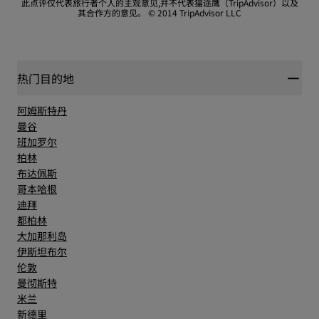
此点评仅代表旅行者个人的主观意见,并不代表猫途鹰（TripAdvisor）以及
其合作方的意见。
© 2014 TripAdvisor LLC
服务
热门目的地
阿姆斯特丹
曼谷
班加罗尔
柏林
布达佩斯
哥本哈根
迪拜
都柏林
大加那利岛
伊斯坦布尔
伦敦
曼彻斯特
米兰
新德里