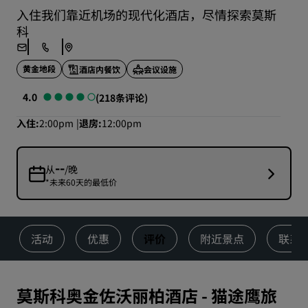
入住我们靠近机场的现代化酒店，尽情探索莫斯
科
黄金地段
酒店内餐饮
会议设施
4.0
(218条评论)
入住
2:00pm
退房
12:00pm
--
从
/晚
*未来60天的最低价
活动
优惠
评价
附近景点
联系
莫斯科奥金佐沃丽柏酒店
-
猫途鹰旅