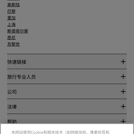
奥斯陆
巴黎
里加
上海
斯德哥尔摩
悉尼
苏黎世
快速链接
丽赏会
旅行专业人员
优惠在线价格保证
Blog
合作伙伴
公司
目的地
旅行社
新开和即将开业的酒店
丽笙酒店集团
法律
丽笙酒店集团APP
媒体
体育认证酒店
工作机会 RHG
隐私中心
帮助
家庭友好型酒店
工作机会 PPHE
法律声明
健康与安全
工作机会 EHL
本网站使用Cookie和相关技术（如网络信标、像素标签和
丽赏会条款和条件