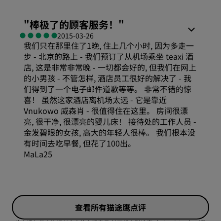
舒适度
"
棒极了的顾客服务！
"
2015-03-26
我们只在那里住了1晚, 住上几个小时, 因为多走一
性价比
步 - 北京的路上 - 我们预订了从机场乘坐 teaxi 酒
店, 这是非常非常晚 - 一切都会好的, 但我们在网上
服务
的小男孩 - 不管怎样, 酒店员工很好的解决了 - 我
们得到了一个电子邮件道歉等等。 非常不错的惊
喜！ 虽然这家酒店离机场太远 - 它是靠近
Vnukowo 威森肖 - 很值得住在这里。 房间很漂
亮, 很干净, 很漂亮的婴儿床！ 接待处的工作人员 -
金发碧眼的女孩, 高大的年轻人很棒。 我们根本没
有时间去吃早餐, 但花了100出。
MaLa25
性价比
查看所有猫途鹰点评
卫生