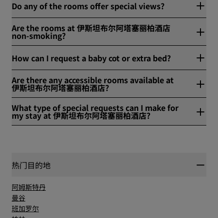
Do any of the rooms offer special views?
庭房、精致套房或带小厨房的一居室套房。若需要更宽敞居住空
间，我们带露台与小厨房的两居室面积开阔，至多可入住五位成
是。伊斯坦布尔阿塔塞丽柏酒店可饱览城景，带露台的高级客
人。
Are the rooms at 伊斯坦布尔阿塔塞丽柏酒店
房、带露台与小厨房的两居室套房均设有专属露台。
non-smoking?
伊斯坦布尔阿塔塞丽柏酒店共设110间无烟客房与17间可吸烟客
How can I request a baby cot or extra bed?
房，您可按需选择。
可应要求提供婴儿床与加床，视供应情况而定。您只需在预订时
Are there any accessible rooms available at
告知工作人员，我们便会为您妥善安排。
伊斯坦布尔阿塔塞丽柏酒店?
是，伊斯坦布尔阿塔塞丽柏酒店提供无障碍客房。
What type of special requests can I make for
my stay at 伊斯坦布尔阿塔塞丽柏酒店?
伊斯坦布尔阿塔塞丽柏酒店可满足各类特殊要求，视供应情况而
定。这些要求包括高楼层客房、安静客房、提前入住、延迟退
房、加配枕头、加床、无烟客房、迎宾果篮、无麸质餐食与无乳
糖牛奶。
热门目的地
阿姆斯特丹
曼谷
班加罗尔