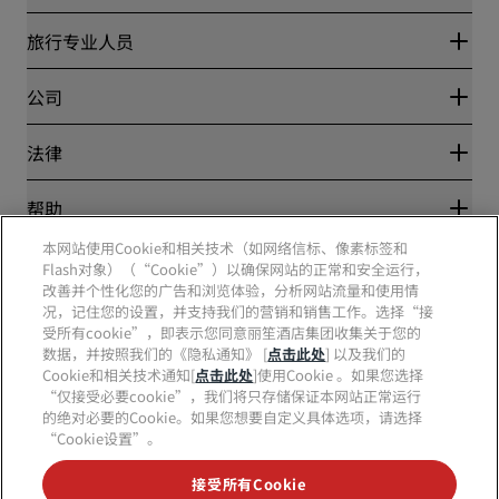
丽赏会
旅行专业人员
优惠在线价格保证
Blog
合作伙伴
公司
目的地
旅行社
新开和即将开业的酒店
丽笙酒店集团
法律
丽笙酒店集团APP
媒体
体育认证酒店
工作机会 RHG
隐私中心
帮助
家庭友好型酒店
工作机会 PPHE
法律声明
健康与安全
工作机会 EHL
本网站使用Cookie和相关技术（如网络信标、像素标签和
丽赏会条款和条件
消费者警示
Flash对象）（“Cookie”）以确保网站的正常和安全运行，
The Club by RHG
社交媒体
网站使用协议
联系方式
改善并个性化您的广告和浏览体验，分析网站流量和使用情
发展机会
数字无障碍
常见问题
况，记住您的设置，并支持我们的营销和销售工作。选择“接
责任经营
丽笙酒店集团品牌
现代奴隶制声明
网站地图
受所有cookie”，即表示您同意丽笙酒店集团收集关于您的
采购
数据，并按照我们的《隐私通知》 [
点击此处
] 以及我们的
Cookie和相关技术通知[
点击此处
]使用Cookie 。如果您选择
“仅接受必要cookie”，我们将只存储保证本网站正常运行
的绝对必要的Cookie。如果您想要自定义具体选项，请选择
“Cookie设置”。
接受所有Cookie