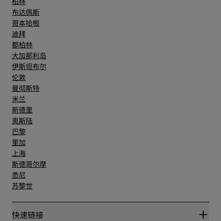
柏林
布达佩斯
哥本哈根
迪拜
都柏林
大加那利岛
伊斯坦布尔
伦敦
曼彻斯特
米兰
新德里
奥斯陆
巴黎
里加
上海
斯德哥尔摩
悉尼
苏黎世
快速链接