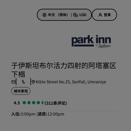
中文 （简体）
|
USD
登录
酒店优惠
探索我们的优惠
于伊斯坦布尔活力四射的阿塔塞区
美好的初遇，丰厚的奖励
下榻
当日特惠
Kible Street No.25, Serifali, Umraniye
提前预订
城市景观
查看套餐
4.5
(311条评论)
旅行灵感
入住
3:00pm
退房
12:00pm
家庭友好型酒店
Rad Pets