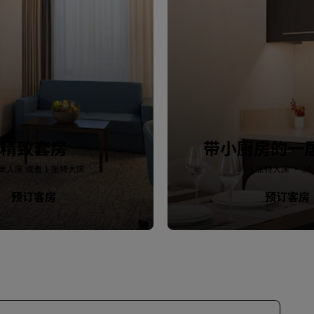
精致套房
带小厨房的一
张单人床 或者 1 张特大床
1 张特大床 · 36
预订客房
预订客房