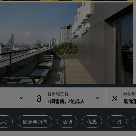
请求报价
活动目的地
行业方案
搜索航班
搜索航班
餐饮
搜索餐厅
客房和宾客
特价房
1间客房, 2位成人
最优
数字服务
丽笙酒店集团应用程序
活动
健身与康体
活动
优惠
评价