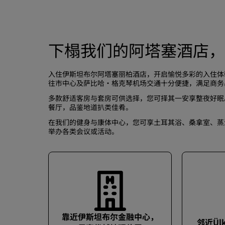
下榻我们的阿塔塞酒店，
入住伊斯坦布尔阿塔塞丽柏酒店，开启愉悦多彩的入住体
往市中心及萨比哈·格克琴机场交通十分便捷，满足商务
多款舒适
客房与套房
可供选择，您可择其一安享整夜好眠
餐厅，品鉴地道扒类佳肴。
在我们的
健身与康体中心
，您可享土耳其浴、桑拿室、蒸
举办各类
会议或活动
。
靠近伊斯坦布尔金融中心，
邻近Ül