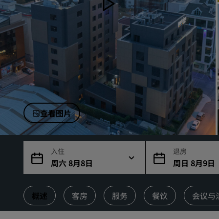
中国附属品牌
查看图片
入住
退房
周六 8月8日
周日 8月9日
概述
客房
服务
餐饮
会议与