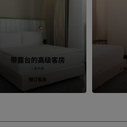
带露台的高级客房
1 张大床
2 
预订客房