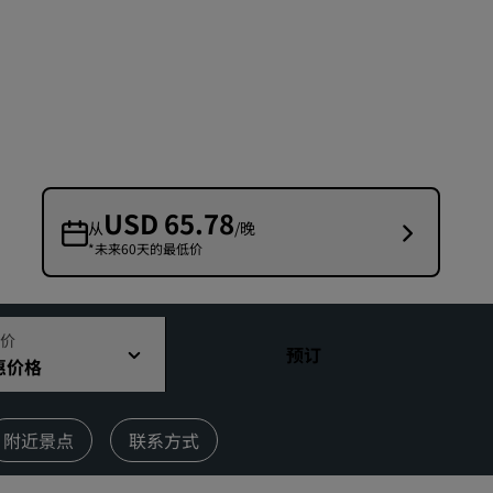
婚礼场地
环保酒店
体育团队住宿
商务旅客
市中心酒店
访问我们的博客
USD 65.78
从
/晚
*未来60天的最低价
丽赏会
了解丽赏会
礼遇
价
预订
惠价格
如何使用积分
如何赚取积分
预订人员和策划人员
附近景点
联系方式