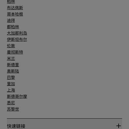
柏林
布达佩斯
哥本哈根
迪拜
都柏林
大加那利岛
伊斯坦布尔
伦敦
曼彻斯特
米兰
新德里
奥斯陆
巴黎
里加
上海
斯德哥尔摩
悉尼
苏黎世
快速链接