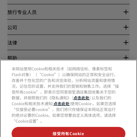
丽赏会
旅行专业人员
优惠在线价格保证
Blog
合作伙伴
公司
目的地
旅行社
新开和即将开业的酒店
丽笙酒店集团
法律
丽笙酒店集团APP
媒体
体育认证酒店
工作机会 RHG
隐私中心
帮助
家庭友好型酒店
工作机会 PPHE
法律声明
健康与安全
工作机会 EHL
本网站使用Cookie和相关技术（如网络信标、像素标签和
丽赏会条款和条件
消费者警示
The Club by RHG
Flash对象）（“Cookie”）以确保网站的正常和安全运行，
社交媒体
网站使用协议
联系方式
改善并个性化您的广告和浏览体验，分析网站流量和使用情
发展机会
数字无障碍
常见问题
况，记住您的设置，并支持我们的营销和销售工作。选择“接
责任经营
丽笙酒店集团品牌
现代奴隶制声明
网站地图
受所有cookie”，即表示您同意丽笙酒店集团收集关于您的
采购
数据，并按照我们的《隐私通知》 [
点击此处
] 以及我们的
Cookie和相关技术通知[
点击此处
]使用Cookie 。如果您选择
“仅接受必要cookie”，我们将只存储保证本网站正常运行
的绝对必要的Cookie。如果您想要自定义具体选项，请选择
“Cookie设置”。
接受所有Cookie