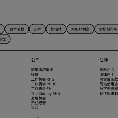
哥本哈根
迪拜
都柏林
大加那利岛
伊斯坦布尔
黎世
公司
法律
丽笙酒店集团
隐私中心
媒体
法律声明
工作机会 RHG
丽赏会条款
工作机会 PPHE
网站使用协
工作机会 EHL
数字无障碍
The Club by RHG
现代奴隶制
发展机会
责任经营
采购