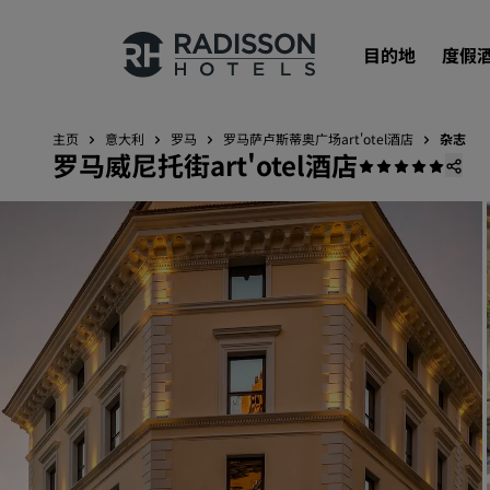
目的地
度假
主页
意大利
罗马
‌罗马萨卢斯蒂奥广场art'otel酒店
杂志
罗马威尼托街art'otel酒店
我们的品牌
丽笙酒店集团品牌