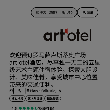
中文 （简体）
|
USD
登录
酒店优惠
探索我们的优惠
欢迎预订罗马萨卢斯蒂奥广场
美好的初遇，丰厚的奖励
art'otel酒店，尽享独一无二的五星
当日特惠
级艺术主题住宿体验。探索大胆设
提前预订
计、美味佳肴，享受城市中心位置
查看套餐
带来的交通便利。
Piazza Sallustio, 18
旅行灵感
核心地段
艺术与设计
精致餐饮
家庭友好型酒店
4.5
(54条评论)
Rad Pets