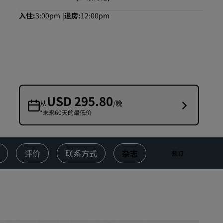
婚礼场地
入住
3:00pm
退房
12:00pm
环保酒店
体育团队住宿
商务旅客
市中心酒店
访问我们的博客
USD 295.80
从
/晚
*未来60天的最低价
丽赏会
了解丽赏会
礼遇
评价
联系方式
杂志
预订
如何使用积分
如何赚取积分
预订人员和策划人员