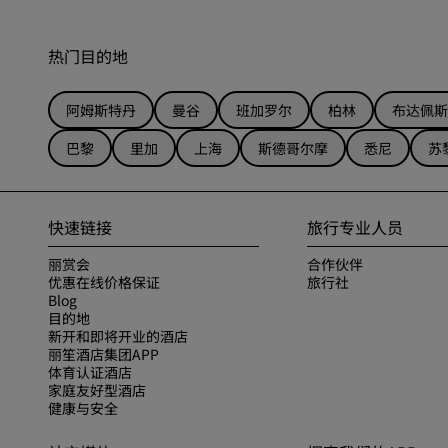
热门目的地
阿姆斯特丹
曼谷
班加罗尔
柏林
布达佩斯
巴黎
里加
上海
斯德哥尔摩
悉尼
苏
快速链接
旅行专业人员
丽赏会
合作伙伴
优惠在线价格保证
旅行社
Blog
目的地
新开和即将开业的酒店
丽笙酒店集团APP
体育认证酒店
家庭友好型酒店
健康与安全