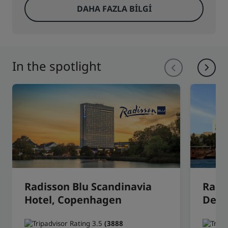
DAHA FAZLA BILGI
In the spotlight
Radisson Blu Scandinavia
Radi
Hotel, Copenhagen
Deir
(3888