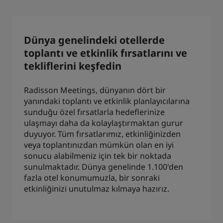
Park Plaza
Park Inn by Radisson
Şehir merkezi otelleri
Dünya genelindeki otellerde
toplantı ve etkinlik fırsatlarını ve
Blogumuzu ziyaret edin
tekliflerini keşfedin
Prize by Radisson
Country Inn & Suites
Radisson Meetings, dünyanın dört bir
yanındaki toplantı ve etkinlik planlayıcılarına
Çin'deki Bağlı Markalar
sunduğu özel fırsatlarla hedeflerinize
J.
Jin Jiang
ulaşmayı daha da kolaylaştırmaktan gurur
duyuyor. Tüm fırsatlarımız, etkinliğinizden
veya toplantınızdan mümkün olan en iyi
sonucu alabilmeniz için tek bir noktada
sunulmaktadır. Dünya genelinde 1.100'den
Kunlun
Golden Tulip
fazla otel konumumuzla, bir sonraki
etkinliğinizi unutulmaz kılmaya hazırız.