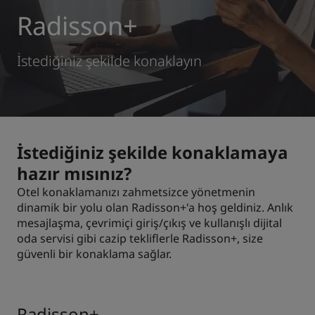
Radisson+
Park Plaza
Park Inn by Radisson
Şehir merkezi otelleri
İstediğiniz şekilde konaklayın
Blogumuzu ziyaret edin
Prize by Radisson
Country Inn & Suites
İstediğiniz şekilde konaklamaya
Çin'deki Bağlı Markalar
J.
Jin Jiang
hazır mısınız?
Otel konaklamanızı zahmetsizce yönetmenin
dinamik bir yolu olan Radisson+'a hoş geldiniz. Anlık
mesajlaşma, çevrimiçi giriş/çıkış ve kullanışlı dijital
Kunlun
oda servisi gibi cazip tekliflerle Radisson+, size
Golden Tulip
güvenli bir konaklama sağlar.
Radisson+