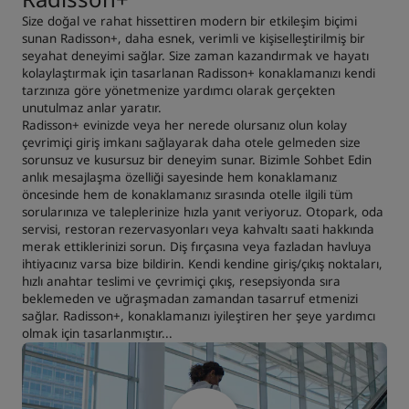
Size doğal ve rahat hissettiren modern bir etkileşim biçimi
sunan Radisson+, daha esnek, verimli ve kişiselleştirilmiş bir
seyahat deneyimi sağlar. Size zaman kazandırmak ve hayatı
kolaylaştırmak için tasarlanan Radisson+ konaklamanızı kendi
tarzınıza göre yönetmenize yardımcı olarak gerçekten
unutulmaz anlar yaratır.
Radisson+ evinizde veya her nerede olursanız olun kolay
çevrimiçi giriş imkanı sağlayarak daha otele gelmeden size
sorunsuz ve kusursuz bir deneyim sunar. Bizimle Sohbet Edin
anlık mesajlaşma özelliği sayesinde hem konaklamanız
öncesinde hem de konaklamanız sırasında otelle ilgili tüm
sorularınıza ve taleplerinize hızla yanıt veriyoruz. Otopark, oda
servisi, restoran rezervasyonları veya kahvaltı saati hakkında
merak ettiklerinizi sorun. Diş fırçasına veya fazladan havluya
ihtiyacınız varsa bize bildirin. Kendi kendine giriş/çıkış noktaları,
hızlı anahtar teslimi ve çevrimiçi çıkış, resepsiyonda sıra
beklemeden ve uğraşmadan zamandan tasarruf etmenizi
sağlar. Radisson+, konaklamanızı iyileştiren her şeye yardımcı
olmak için tasarlanmıştır...