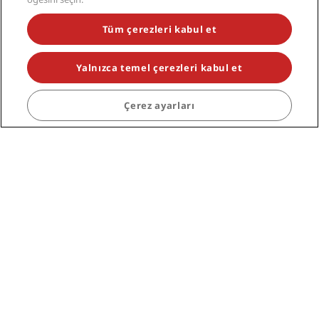
Tüm çerezleri kabul et
Hızlı bağlantılar
Seyahat profesyonelleri
Yalnızca temel çerezleri kabul et
Kurumsal
Çerez ayarları
Yasal
Yardım
Sosyal medya
Radisson Hotels Markaları
tiktok
instagram
youtube
facebook
whatsapp
pinterest
threads
twitter
linkedin